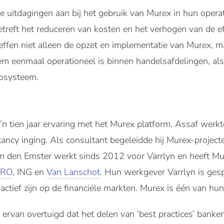
 uitdagingen aan bij het gebruik van Murex in hun operat
treft het reduceren van kosten en het verhogen van de eff
reffen niet alleen de opzet en implementatie van Murex, 
em eenmaal operationeel is binnen handelsafdelingen, al
cosysteem.
n tien jaar ervaring met het Murex platform. Assaf werkte
tancy inging. Als consultant begeleidde hij Murex-projecte
an den Emster werkt sinds 2012 voor Varrlyn en heeft Mur
MRO
, ING en
Van Lanschot
. Hun werkgever Varrlyn is gesp
 actief zijn op de financiële markten. Murex is één van hu
e ervan overtuigd dat het delen van ‘best practices’ bank