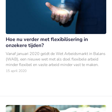
Hoe nu verder met flexibilisering in
onzekere tijden?
Vanaf januari 2020 geldt de Wet Arbeidsmarkt in Balans
(WAB), een nieuwe wet met als doel flexibele arbeid
minder flexibel en vaste arbeid minder vast te maken.
15 april 2020