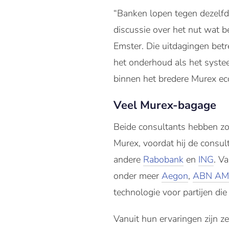
“Banken lopen tegen dezelfde
discussie over het nut wat be
Emster. Die uitdagingen bet
het onderhoud als het syste
binnen het bredere Murex e
Veel Murex-bagage
Beide consultants hebben zo’
Murex, voordat hij de consul
andere
Rabobank
en
ING
. V
onder meer
Aegon
,
ABN A
technologie voor partijen die
Vanuit hun ervaringen zijn z