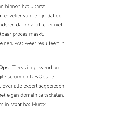
en binnen het uiterst
er zeker van te zijn dat de
nderen dat ook effectief niet
stbaar proces maakt.
inen, wat weer resulteert in
Ops
. IT’ers zijn gewend om
agile scrum en DevOps te
 over alle expertisegebieden
et eigen domein te tackelen,
m in staat het Murex