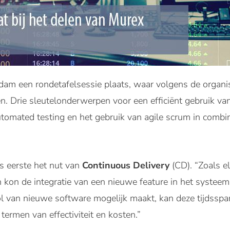
am een rondetafelsessie plaats, waar volgens de organisa
n. Drie sleutelonderwerpen voor een efficiënt gebruik v
utomated testing en het gebruik van agile scrum in comb
s eerste het nut van
Continuous Delivery
(CD). “Zoals e
n kon de integratie van een nieuwe feature in het syste
ol van nieuwe software mogelijk maakt, kan deze tijdsspa
termen van effectiviteit en kosten.”