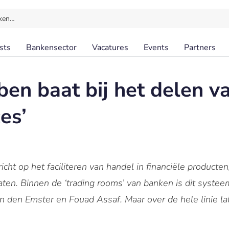
ken…
sts
Bankensector
Vacatures
Events
Partners
en baat bij het delen v
es’
cht op het faciliteren van handel in financiële producten
ivaten. Binnen de ‘trading rooms’ van banken is dit syste
an den Emster en Fouad Assaf. Maar over de hele linie l