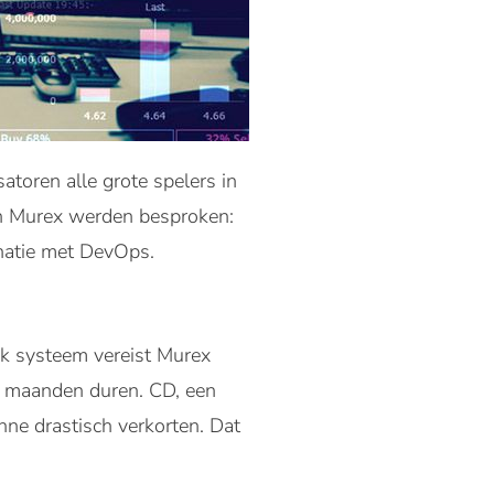
toren alle grote spelers in
an Murex werden besproken:
inatie met DevOps.
lk systeem vereist Murex
em maanden duren. CD, een
nne drastisch verkorten. Dat