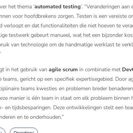
ver het thema ‘
automated testing
’. “Veranderingen aan 
en voor hoofdbrekens zorgen. Testen is een vereiste om 
 verloopt en dat functionaliteiten die niet hoeven te vera
lige testwerk gebeurt manueel, wat het een bijzonder ko
ruik van technologie om de handmatige werklast te verkle
”
gt in het gebruik van
agile scrum
in combinatie met
Dev
e teams, gericht op een specifiek expertisegebied. Door 
iplinaire teams kwesties en problemen breder benaderen,
eze manier is één team in staat om elk probleem binnen h
- en tijdsbesparingen. Deze ontwikkelingen stelt een tea
randeren en te onderhouden.”
y
Operations