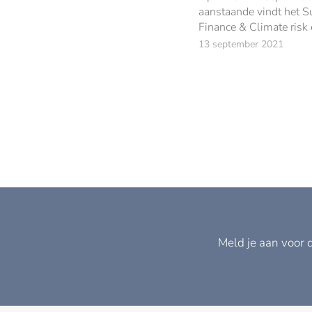
aanstaande vindt het S
Finance & Climate risk
plaats: hét nationale e
13 september 2021
de duurzame financiële 
Meld je aan voor 