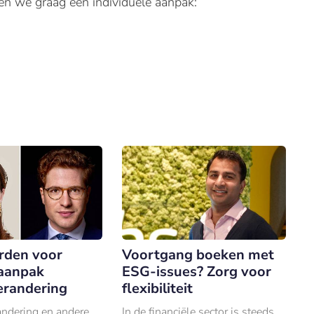
en we graag een individuele aanpak:
rden voor
Voortgang boeken met
 aanpak
ESG-issues? Zorg voor
erandering
flexibiliteit
andering en andere
In de financiële sector is steeds