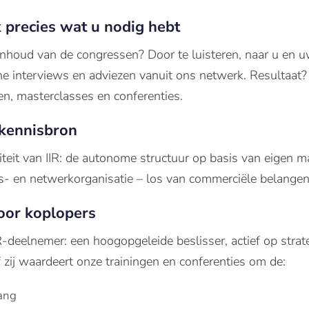
 precies wat u nodig hebt
nhoud van de congressen? Door te luisteren, naar u en u
he interviews en adviezen vanuit ons netwerk. Resultaat? P
n, masterclasses en conferenties.
 kennisbron
viteit van IIR: de autonome structuur op basis van eigen
is- en netwerkorganisatie – los van commerciële belange
oor koplopers
R-deelnemer: een hoogopgeleide beslisser, actief op strate
f zij waardeert onze trainingen en conferenties om de:
gang