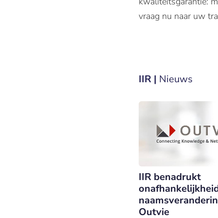
kwaliteitsgarantie:
vraag nu naar uw tra
IIR |
Nieuws
IIR benadrukt
onafhankelijkhei
naamsveranderin
Outvie