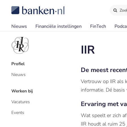
Zoe
Nieuws
Financiële instellingen
FinTech
Podca
IIR
Profiel
De meest recen
Nieuws
Vertrouw op IIR als 
informatie. Dé basis
Werken bij
Vacatures
Ervaring met v
Events
Wat speelt er zich a
IIR houdt al ruim 25