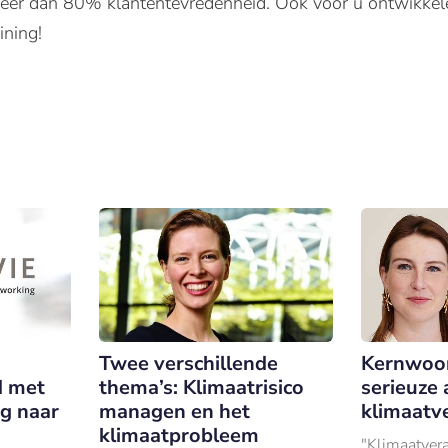
 meer dan 80% klantentevredenheid. Ook voor u ontwikkel
ining!
Twee verschillende
Kernwoo
d met
thema’s: Klimaatrisico
serieuze
g naar
managen en het
klimaatv
klimaatprobleem
"Klimaatver