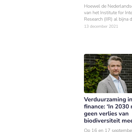
Hoewel de Nederlandse
van het Institute for Int
Research (IIR) al bijna d
onafhankelijk opereert, 
13 december 2021
opleidings- en kennisin
zijn onafhankelijkheid 
Verduurzaming i
finance: ‘In 2030
geen verlies van
biodiversiteit mee
Op 16 en 17 septembe