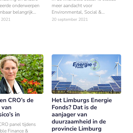
eerde onderwerpen
meer aandacht voor
nbaar belangrijk
Environmental, Social &
ag. Dat blijkt ook uit
Governance (ESG) factoren.
 2021
20 september 2021
wachte IPCC-rapport
is uitgebracht.
ten CRO’s de
Het Limburgs Energie
 van
Fonds? Dat is de
ico’s in
aanjager van
duurzaamheid in de
CRO panel tijdens
provincie Limburg
ble Finance &