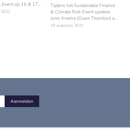
k Event op 16 & 17
Tijdens het Sustainable Finance
anstaande gaan drie
 2021
& Climate Risk Event spreken
fficers met elkaar in
Jurre Anema (Grant Thornton) en
r onder meer de
Daan van Kassel (Polestar
19 augustus 2021
n klimaatr
Capital) meer over het Limburgs
Energie Fonds, een duurzaam
fonds dat daadwerkel
Aanmelden