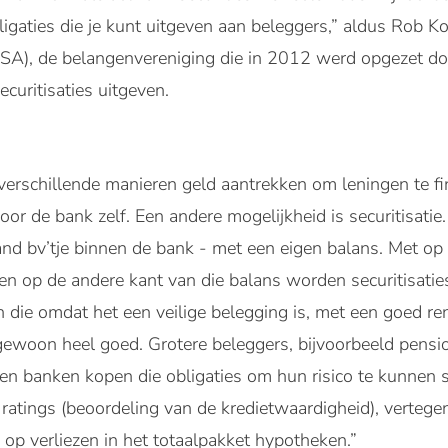
ligaties die je kunt uitgeven aan beleggers,” aldus Rob K
(DSA), de belangenvereniging die in 2012 werd opgezet d
curitisaties uitgeven.
rschillende manieren geld aantrekken om leningen te fin
oor de bank zelf. Een andere mogelijkheid is securitisatie. 
taand bv’tje binnen de bank - met een eigen balans. Met op
n op de andere kant van die balans worden securitisaties
 die omdat het een veilige belegging is, met een goed re
ewoon heel goed. Grotere beleggers, bijvoorbeeld pensi
n banken kopen die obligaties om hun risico te kunnen s
e ratings (beoordeling van de kredietwaardigheid), verte
 op verliezen in het totaalpakket hypotheken.”