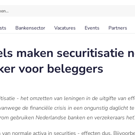
ken…
sts
Bankensector
Vacatures
Events
Partners
ls maken securitisatie 
jker voor beleggers
itisatie - het omzetten van leningen in de uitgifte van e
anwege de financiële crisis in een ongunstig daglicht t
aarom gebruiken Nederlandse banken en verzekeraars het
n van normale activa in securities - effecten dus. Bijvoor