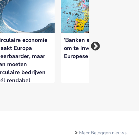
irculaire economie
‘Banken staan klaar
NV
aakt Europa
om te investeren in
pa
eerbaarder, maar
Europese economie’
wi
an moeten
ka
irculaire bedrijven
él rendabel
orden
Meer Beleggen nieuws