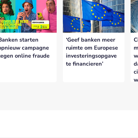
Banken starten
‘Geef banken meer
C
opnieuw campagne
ruimte om Europese
m
tegen online fraude
investeringsopgave
w
te financieren’
d
c
w
w