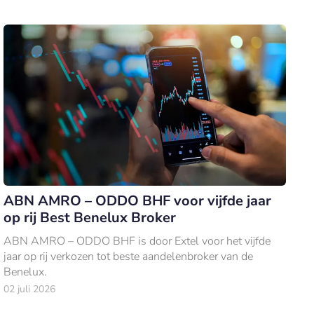
ABN AMRO – ODDO BHF voor vijfde jaar
op rij Best Benelux Broker
ABN AMRO – ODDO BHF is door Extel voor het vijfde
jaar op rij verkozen tot beste aandelenbroker van de
Benelux.
02 juli 2026