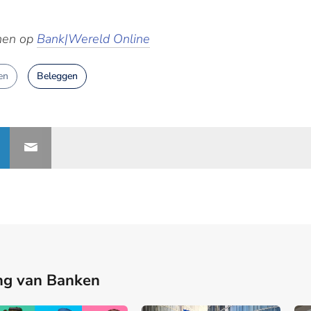
enen op
Bank|Wereld Online
en
Beleggen
ng van Banken