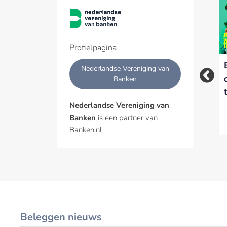
Banken roepen
NVB roept overheid
sociale media op:
op mee te doen aan
stop met het
sociaal incasseren
faciliteren van online
Profielpagina
fraudeurs
Nederlandse Vereniging van
Banken
Nederlandse Vereniging van
Banken
is een partner van
Banken.nl
Beleggen nieuws