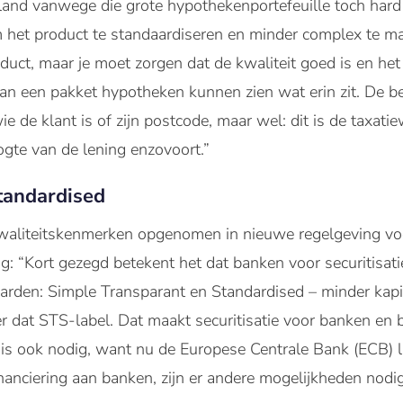
rland vanwege die grote hypothekenportefeuille toch hard
het product te standaardiseren en minder complex te mak
roduct, maar je moet zorgen dat de kwaliteit goed is en het
an een pakket hypotheken kunnen zien wat erin zit. De be
wie de klant is of zijn postcode, maar wel: dit is de taxati
gte van de lening enzovoort.”
tandardised
kwaliteitskenmerken opgenomen in nieuwe regelgeving voo
g: “Kort gezegd betekent het dat banken voor securitisat
aarden: Simple Transparant en Standardised – minder kap
er dat STS-label. Dat maakt securitisatie voor banken en
at is ook nodig, want nu de Europese Centrale Bank (ECB)
nanciering aan banken, zijn er andere mogelijkheden nod