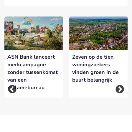
ASN Bank lanceert
Zeven op de tien
merkcampagne
woningzoekers
zonder tussenkomst
vinden groen in de
van een
buurt belangrijk
reclamebureau