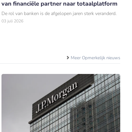
van financiële partner naar totaalplatform
De rol van banken is de afgelopen jaren sterk veranderd.
03 juli 2026
Meer Opmerkelijk nieuws