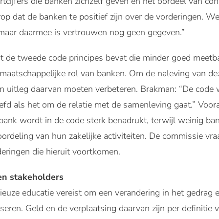
rtcijfers die banken zichzelf geven en het oordeel van c
rop dat de banken te positief zijn over de vorderingen. 
 maar daarmee is vertrouwen nog geen gegeven.”
t de tweede code principes bevat die minder goed meetbaa
de maatschappelijke rol van banken. Om de naleving van de
n uitleg daarvan moeten verbeteren. Brakman: “De code 
efd als het om de relatie met de samenleving gaat.” Voora
bank wordt in de code sterk benadrukt, terwijl weinig ban
ordeling van hun zakelijke activiteiten. De commissie vra
eringen die hieruit voortkomen.
 en stakeholders
euze educatie vereist om een verandering in het gedrag e
seren. Geld en de verplaatsing daarvan zijn per definitie