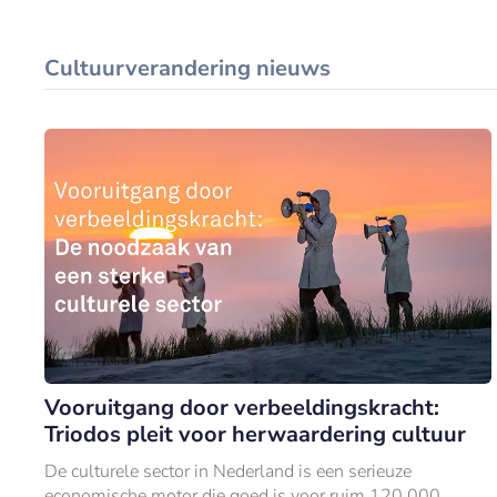
Cultuurverandering nieuws
Vooruitgang door verbeeldingskracht:
Triodos pleit voor herwaardering cultuur
De culturele sector in Nederland is een serieuze
economische motor die goed is voor ruim 120.000