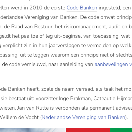
llen werd in 2010 de eerste
Code Banken
ingesteld, een
derlandse Vereniging van Banken. De code omvat princip
 de Raad van Bestuur, het risicomanagement, audit en b
eldt het pas toe of leg uit-beginsel van toepassing, wa
erplicht zijn in hun jaarverslagen te vermelden op welke 
assing, uit te leggen waarom een principe niet of slechts
d de code vernieuwd, naar aanleiding van
aanbevelingen 
e Banken heeft, zoals de naam verraad, als taak het mo
e bestaat uit: voorzitter Inge Brakman, Cateautje Hijma
ieten. Jan van Rutte is verbonden als permanent advis
 Willem de Vocht (
Nederlandse Vereniging van Banken
).