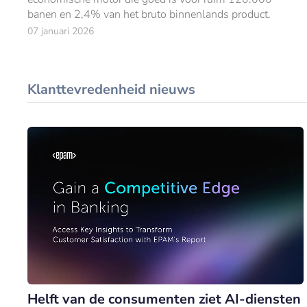
banen en 2,4% van het bruto binnenlands product.
07 januari 2026
Klanttevredenheid nieuws
Helft van de consumenten ziet AI-diensten