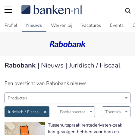
Profiel
Nieuws
Werken bij
Vacatures
Events
C
Rabobank |
Nieuws | Juridisch / Fiscaal
Een overzicht van Rabobank nieuws:
Producten
Juridisch / Fiscaal
Bankensector
Thema's
Tussenuitspraak rentederivaten-zaak
kan gevolgen hebben voor banken