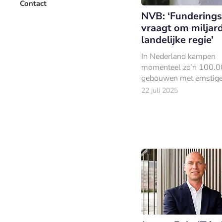
Contact
NVB: ‘Funderingsc
vraagt om miljar
landelijke regie’
In Nederland kampen
momenteel zo’n 100.
gebouwen met ernstig
funderingsproblemen.
22 juli 2025