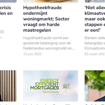
risis
Hypotheekfraude
‘Niet all
den en
ondermijnt
klimaatve
woningmarkt: Sector
maar ook 
vraagt om harde
stappen e
maatregelen
er een!'
000
e
Hypotheekfraude vormt een
Banken zett
groeiende bedreiging voor de
belangrijke s
Nederlandse woningmarkt en
Klimaatcomm
economie.
Sector. Elke
12 juni 2025
03 maart 202
eigen actiep