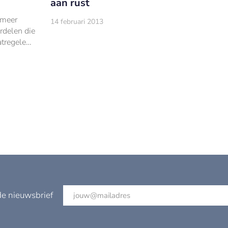
aan rust
 meer
14 februari 2013
ordelen die
tregelen
ardoor
de nieuwsbrief