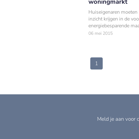
woningmarkt
Huiseigenaren moeten
inzicht krijgen in de vo
energiebesparende maa
kunnen opleveren. De
06 mei 2015
verduurzaming van de
woningvoorraad kan da
een impuls krijgen.
1
Meld je aan voor 