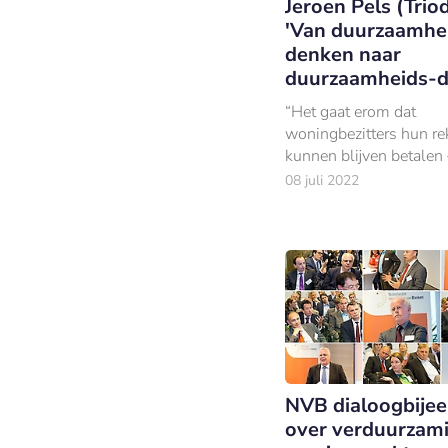
Jeroen Pels (Trio
'Van duurzaamhe
denken naar
duurzaamheids-d
“Het gaat erom dat
woningbezitters hun r
kunnen blijven betalen 
stijgende energielasten
08 juli 2022
energietransitie levert 
laat extra kosten op vo
woningbezitters.
NVB dialoogbije
over verduurzam