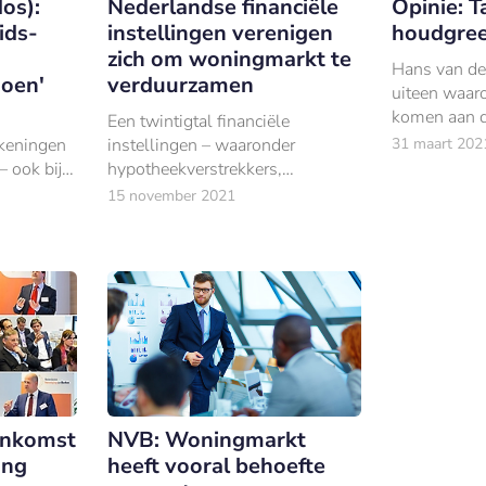
dos):
Nederlandse financiële
Opinie: T
ids-
instellingen verenigen
houdgree
zich om woningmarkt te
Hans van de
oen'
verduurzamen
uiteen waar
komen aan d
Een twintigtal financiële
gehanteerde 
ekeningen
instellingen – waaronder
31 maart 202
taxateurs – 
– ook bij
hypotheekverstrekkers,
alle eisen v
. De
investeerders, dienstverlenende
15 november 2021
worden geze
vroeg of
instellen en overige partijen –
or
hebben zich verenigd in de
Energy Efficient Mortgages NL
Hub
enkomst
NVB: Woningmarkt
ing
heeft vooral behoefte