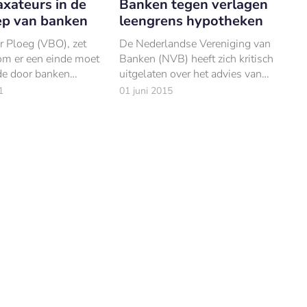
axateurs in de
Banken tegen verlagen
p van banken
leengrens hypotheken
r Ploeg (VBO), zet
De Nederlandse Vereniging van
om er een einde moet
Banken (NVB) heeft zich kritisch
e door banken
uitgelaten over het advies van
shortlists, waar veel
het Financieel Stabiliteitscomité
1
01 juni 2015
ondanks dat zij aan
om het maximale
oldoen – niet op
hypotheekbedrag verder te
t.
verlagen naar 90% van de waar