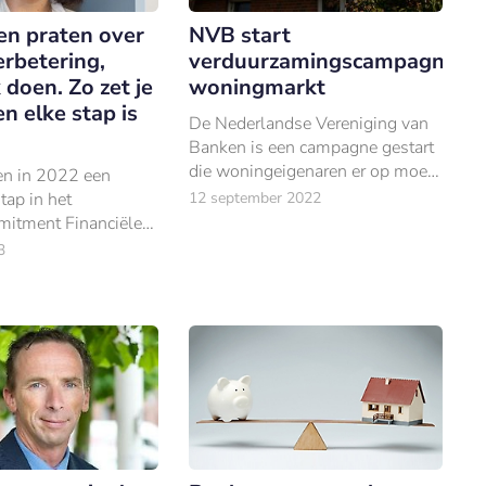
een praten over
NVB start
rbetering,
verduurzamingscampagne
doen. Zo zet je
woningmarkt
n elke stap is
De Nederlandse Vereniging van
Banken is een campagne gestart
die woningeigenaren er op moet
en in 2022 een
wijzen dat hun bank of
tap in het
12 september 2022
hypotheekverstrekker hen kan én
itment Financiële
wil helpen bij het verduurzamen
 bank publiceert een
3
van hun huis.
lan.