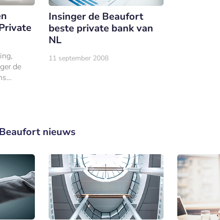
en
Insinger de Beaufort
 Private
beste private bank van
NL
ing,
11 september 2008
nger de
ns
 beste
erlening.
 Beaufort nieuws