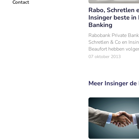
Contact
Rabo, Schretlen 
Insinger beste in
Banking
Rabobank Private Bank
Schretlen & Co en Insi
Beaufort hebben volge
zakelijke beslissers de
07 oktober 2013
private banking dienstv
Meer Insinger de