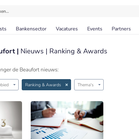
ken…
sts
Bankensector
Vacatures
Events
Partners
ufort |
Nieuws | Ranking & Awards
inger de Beaufort nieuws:
bied
Ranking & Awards
Thema's