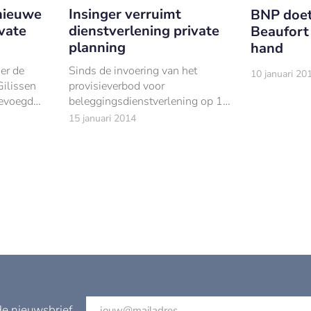
 nieuwe
Insinger verruimt
BNP doet
vate
dienstverlening private
Beaufort
planning
hand
er de
Sinds de invoering van het
10 januari 20
Gilissen
provisieverbod voor
evoegd
beleggingsdienstverlening op 1
januari dit jaar moeten klanten
15 januari 2014
direct betalen voor de diensten
die zij afnemen. Klanten zien nu
wat advies kost.
de nieuwsbrief