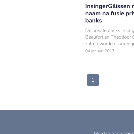
InsingerGilissen
naam na fusie pri
banks
De private banks Insing
Beaufort en Theodoor 
zullen worden sameng
tot de fusiebank
04 januari 2017
InsingerGilissen.
1
Meld je aan voor 