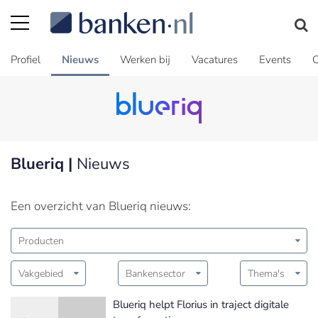
Profiel
Nieuws
Werken bij
Vacatures
Events
C
Blueriq |
Nieuws
Een overzicht van Blueriq nieuws:
Producten
Vakgebied
Bankensector
Thema's
Blueriq helpt Florius in traject digitale