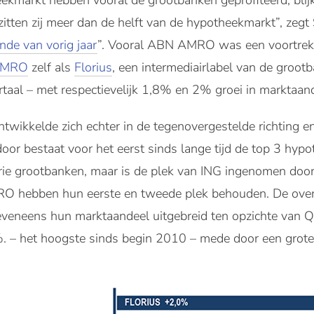
eekmarkt hebben vooral de grootbanken geprofiteerd, blijkt
tten zij meer dan de helft van de hypotheekmarkt”, zegt 
inde van vorig jaar
”. Vooral ABN AMRO was een voortrekke
AMRO
zelf als
Florius
, een intermediairlabel van de groot
artaal – met respectievelijk 1,8% en 2% groei in marktaan
twikkelde zich echter in de tegenovergestelde richting 
or bestaat voor het eerst sinds lange tijd de top 3 hypo
rie grootbanken, maar is de plek van ING ingenomen door
 hebben hun eerste en tweede plek behouden. De overige
eneens hun marktaandeel uitgebreid ten opzichte van Q2
. – het hoogste sinds begin 2010 – mede door een grote