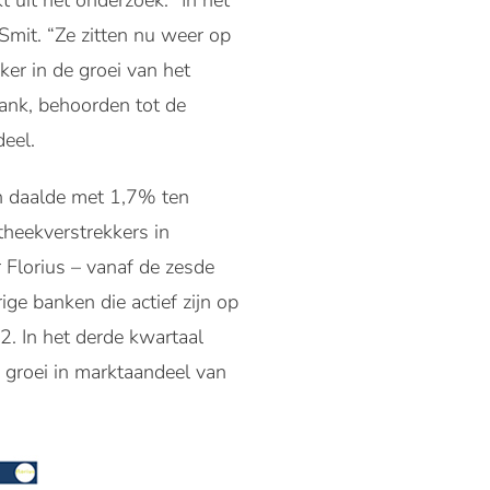
 uit het onderzoek. “In het
Smit. “Ze zitten nu weer op
r in de groei van het
bank, behoorden tot de
deel.
en daalde met 1,7% ten
theekverstrekkers in
 Florius – vanaf de zesde
 banken die actief zijn op
. In het derde kwartaal
 groei in marktaandeel van