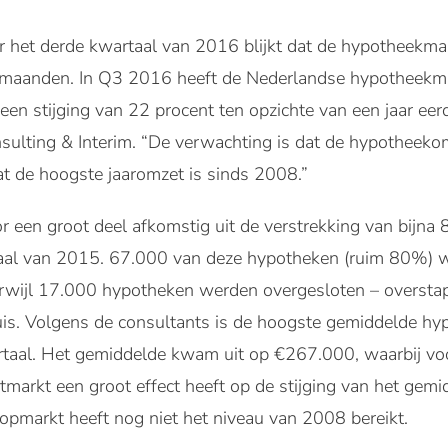
het derde kwartaal van 2016 blijkt dat de hypotheekmark
 maanden. In Q3 2016 heeft de Nederlandse hypotheekma
s een stijging van 22 procent ten opzichte van een jaar eerd
sulting & Interim. “De verwachting is dat de hypotheek
at de hoogste jaaromzet is sinds 2008.”
een groot deel afkomstig uit de verstrekking van bijn
taal van 2015. 67.000 van deze hypotheken (ruim 80%) w
rwijl 17.000 hypotheken werden overgesloten – oversta
uis. Volgens de consultants is de hoogste gemiddelde 
artaal. Het gemiddelde kwam uit op €267.000, waarbij vo
tmarkt een groot effect heeft op de stijging van het gem
markt heeft nog niet het niveau van 2008 bereikt.