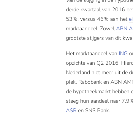
Van de stijging in de hypoth
derde kwartaal van 2016 bezi
53%, versus 46% aan het
e
marktaandeel. Zowel
ABN 
grootste stijgers van dit kw
Het marktaandeel van
ING
on
opzichte van Q2 2016. Hierdo
Nederland niet meer uit de d
plek. Rabobank en ABN AMRO
de hypotheekmarkt hebben ev
steeg hun aandeel naar 7,9%
ASR
en SNS Bank.