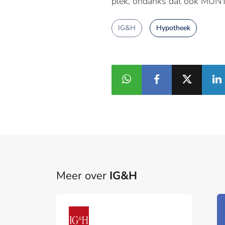
plek, ondanks dat ook MUNT 
IG&H
Hypotheek
Meer over
IG&H
Part