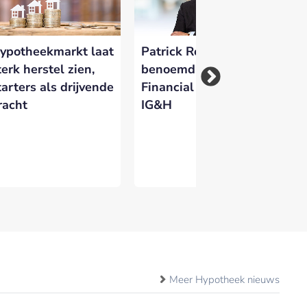
 versterken en zichtbaar te maken op
ypotheekmarkt laat
Patrick Rosengarten
IG
terk herstel zien,
benoemd tot Chief
An
tarters als drijvende
Financial Officer bij
to
racht
IG&H
Di
Se
Meer Hypotheek nieuws