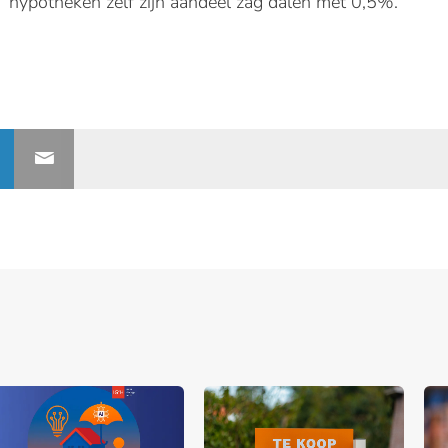
hypotheken zelf zijn aandeel zag dalen met 0,5%.
nerships bij Banken.nl