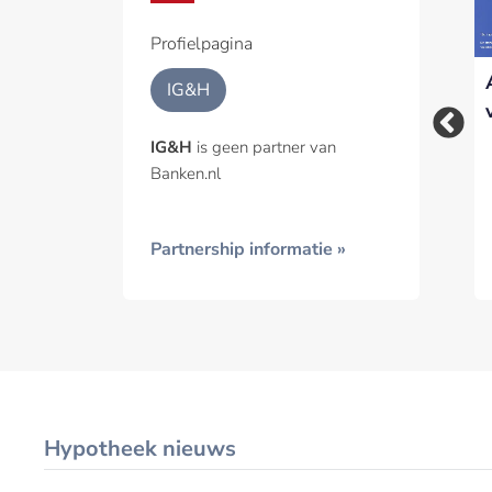
Een pa
het p
Profielpagina
ABN AMRO grootste
Hypotheekmarkt
Geïnt
IG&H
stijger in
toont tekenen van
hypotheekmarkt na
herstel, mede door
IG&H
is geen partner van
eerste kwartaal
starters
Banken.nl
Partnership informatie »
Hypotheek nieuws