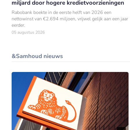
miljard door hogere kredietvoorzieningen
Rabobank boekte in de eerste helft van 2026 een
nettowinst van €2.694 miljoen, vrijwel gelijk aan een jaar
eerder.
05 augustus 2026
&Samhoud nieuws