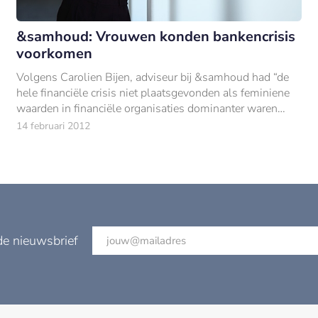
&samhoud: Vrouwen konden bankencrisis
voorkomen
Volgens Carolien Bijen, adviseur bij &samhoud had “de
hele financiële crisis niet plaatsgevonden als feminiene
waarden in financiële organisaties dominanter waren
geweest”.
14 februari 2012
de nieuwsbrief