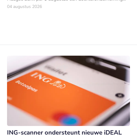
van ABN AMRO.
04 augustus 2026
ING-scanner ondersteunt nieuwe iDEAL