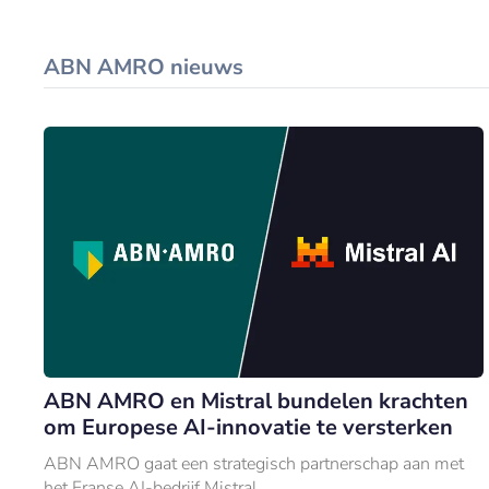
ABN AMRO nieuws
ABN AMRO en Mistral bundelen krachten
om Europese AI-innovatie te versterken
ABN AMRO gaat een strategisch partnerschap aan met
het Franse AI-bedrijf Mistral.