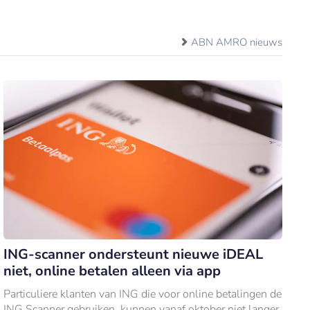
ABN AMRO nieuws
ING-scanner ondersteunt nieuwe iDEAL
niet, online betalen alleen via app
Particuliere klanten van ING die voor online betalingen de
ING Scanner gebruiken, kunnen vanaf oktober niet langer