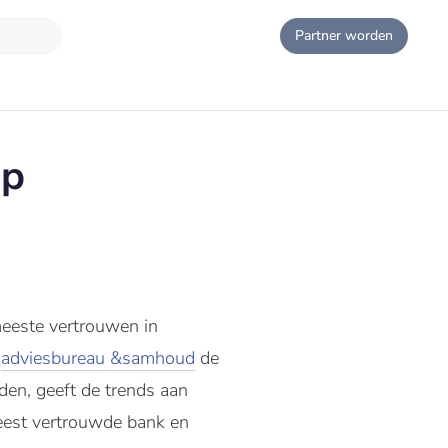
Partner worden
op
meeste vertrouwen in
n
adviesbureau &samhoud
de
en, geeft de trends aan
meest vertrouwde bank en