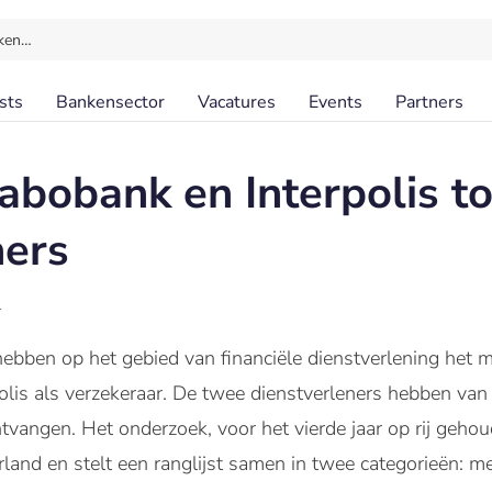
ken…
sts
Bankensector
Vacatures
Events
Partners
bobank en Interpolis t
ners
l
bben op het gebied van financiële dienstverlening het 
olis als verzekeraar. De twee dienstverleners hebben va
ngen. Het onderzoek, voor het vierde jaar op rij gehoud
land en stelt een ranglijst samen in twee categorieën: 