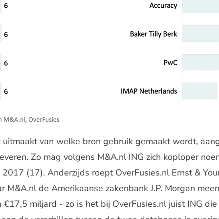
et uitmaakt van welke bron gebruik gemaakt wordt, aa
pleveren. Zo mag volgens M&A.nl
ING
zich koploper noe
 2017 (17). Anderzijds roept OverFusies.nl Ernst & Youn
aar M&A.nl de Amerikaanse zakenbank
J.P. Morgan
meene
17,5 miljard - zo is het bij OverFusies.nl juist ING die