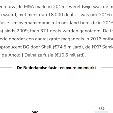
wereldwijde M&A markt in 2015 – wereldwijd was de ma
n waard, met meer dan 18.000 deals – was ook 2016 e
 fusie- en overnamedomein. In ons land bereikte in 201
ls) sinds 2009, toen 371 deals werden genoteerd. De 
mede doordat een aantal grote megadeals in 2016 ontb
producent BG door Shell (€74,5 miljard), de NXP Sem
 de Ahold | Delhaize fusie (€10,6 miljard).