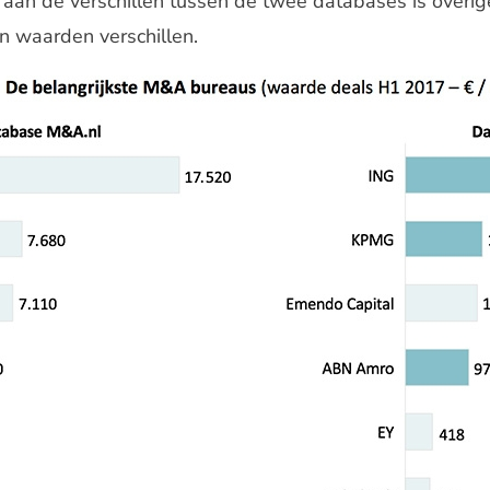
d aan de verschillen tussen de twee databases is overi
n waarden verschillen.