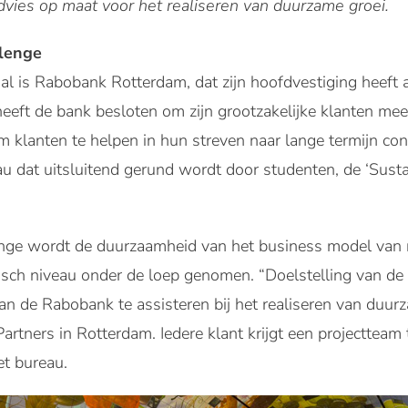
dvies op maat voor het realiseren van duurzame groei.
llenge
al is Rabobank Rotterdam, dat zijn hoofdvestiging heeft a
eft de bank besloten om zijn grootzakelijke klanten mee
m klanten te helpen in hun streven naar lange termijn con
u dat uitsluitend gerund wordt door studenten, de ‘Sust
enge wordt de duurzaamheid van het business model van
isch niveau onder de loep genomen. “Doelstelling van de 
an de Rabobank te assisteren bij het realiseren van duur
iPartners in Rotterdam. Iedere klant krijgt een projectte
et bureau.