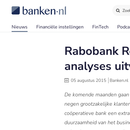
Zoe
Nieuws
Financiële instellingen
FinTech
Podca
Rabobank Ro
analyses ui
05 augustus 2015
Banken.nl
De komende maanden gaan de
negen grootzakelijke klante
coöperatieve bank een extra 
duurzaamheid van het busine