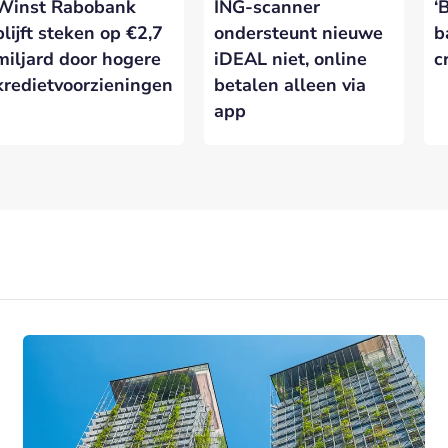
Winst Rabobank
ING-scanner
‘
blijft steken op €2,7
ondersteunt nieuwe
b
miljard door hogere
iDEAL niet, online
c
kredietvoorzieningen
betalen alleen via
app