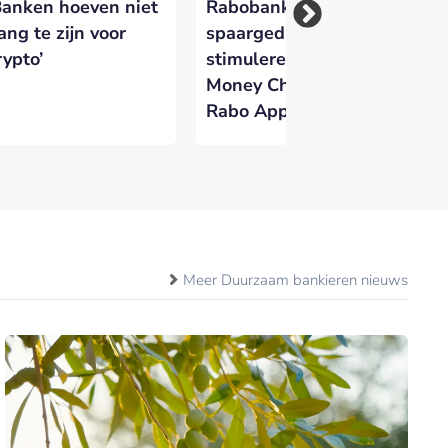
Banken hoeven niet
Rabobank wil
Fo
ang te zijn voor
spaargedrag
Ve
rypto’
stimuleren met
kr
Money Challenges in
di
Rabo App
id
Meer Duurzaam bankieren nieuws