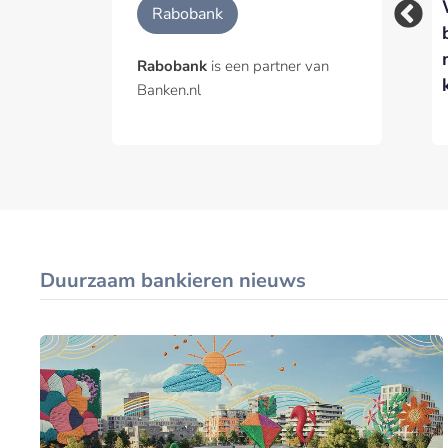
Waarom
Rabobank versnelt
Rabobank
voedselzekerheid
inzet van AI-agents
een
met nieuwe Agentic
Rabobank
is een partner van
financieringsvraagstuk
Hub
Banken.nl
is
Duurzaam bankieren nieuws