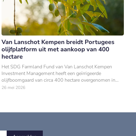
Van Lanschot Kempen breidt Portugees
olijfplatform uit met aankoop van 400
hectare
Het SDG Farmland Fund van Van Lanschot Kempen
Investment Management heeft een geïrrigeerde
olijfboomgaard van circa 400 hectare overgenomen in
Faro do Alentejo, in de Portugese Alqueva-regio.
26 mei 2026