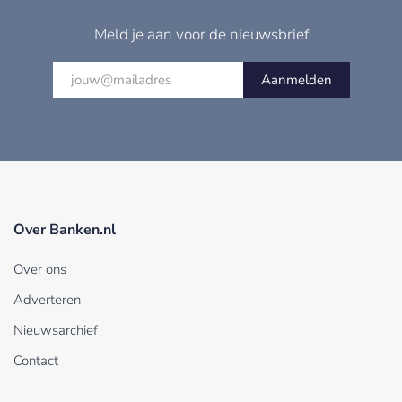
Meld je aan voor de nieuwsbrief
Aanmelden
Over Banken.nl
Over ons
Adverteren
Nieuwsarchief
Contact