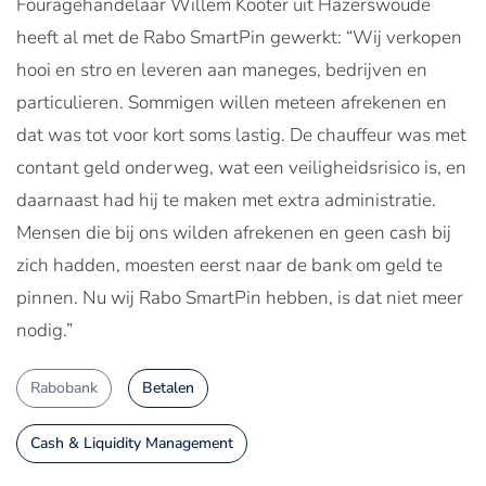
Fouragehandelaar Willem Kooter uit Hazerswoude
heeft al met de Rabo SmartPin gewerkt: “Wij verkopen
hooi en stro en leveren aan maneges, bedrijven en
particulieren. Sommigen willen meteen afrekenen en
dat was tot voor kort soms lastig. De chauffeur was met
contant geld onderweg, wat een veiligheidsrisico is, en
daarnaast had hij te maken met extra administratie.
Mensen die bij ons wilden afrekenen en geen cash bij
zich hadden, moesten eerst naar de bank om geld te
pinnen. Nu wij Rabo SmartPin hebben, is dat niet meer
nodig.”
Rabobank
Betalen
Cash & Liquidity Management