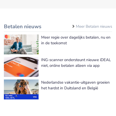
Betalen nieuws
Meer Betalen nieuws
Meer regie over dagelijks betalen, nu en
in de toekomst
ING-scanner ondersteunt nieuwe iDEAL
niet, online betalen alleen via app
Nederlandse vakantie-uitgaven groeien
het hardst in Duitsland en België