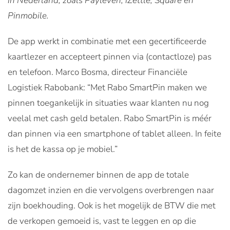
in Nederland, zoals Payleven, iZettle, Square en
Pinmobile.
De app werkt in combinatie met een gecertificeerde
kaartlezer en accepteert pinnen via (contactloze) pas
en telefoon. Marco Bosma, directeur Financiële
Logistiek Rabobank: “Met Rabo SmartPin maken we
pinnen toegankelijk in situaties waar klanten nu nog
veelal met cash geld betalen. Rabo SmartPin is méér
dan pinnen via een smartphone of tablet alleen. In feite
is het de kassa op je mobiel.”
Zo kan de ondernemer binnen de app de totale
dagomzet inzien en die vervolgens overbrengen naar
zijn boekhouding. Ook is het mogelijk de BTW die met
de verkopen gemoeid is, vast te leggen en op die