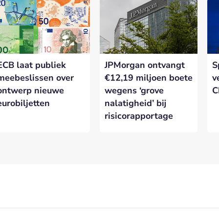
ECB laat publiek
JPMorgan ontvangt
S
meebeslissen over
€12,19 miljoen boete
v
ontwerp nieuwe
wegens ‘grove
C
eurobiljetten
nalatigheid’ bij
risicorapportage