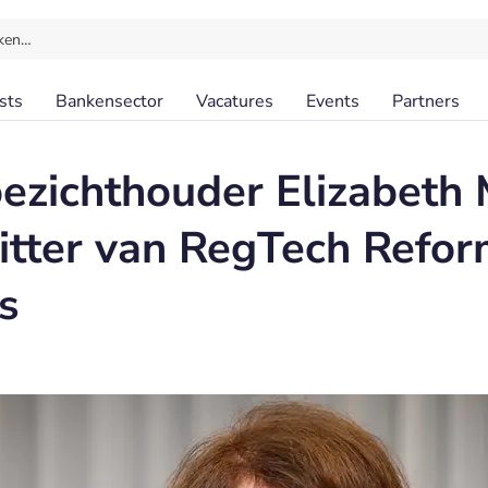
ken…
sts
Bankensector
Vacatures
Events
Partners
zichthouder Elizabeth
itter van RegTech Refo
s