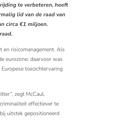
jding te verbeteren, heeft
malig lid van de raad van
n circa €1 miljoen.
raad.
ht en risicomanagement. Als
 de eurozone; daarvoor was
 Europese toezichtervaring
tter”, zegt McCaul.
iminaliteit effectiever te
ij uitstek gepositioneerd