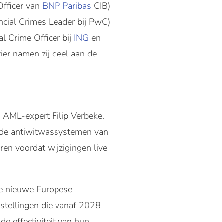
Officer van
BNP Paribas
CIB)
ncial Crimes Leader bij PwC)
al Crime Officer bij
ING
en
vier namen zij deel aan de
 AML-expert Filip Verbeke.
ande antiwitwassystemen van
ren voordat wijzigingen live
e nieuwe Europese
nstellingen die vanaf 2028
e effectiviteit van hun