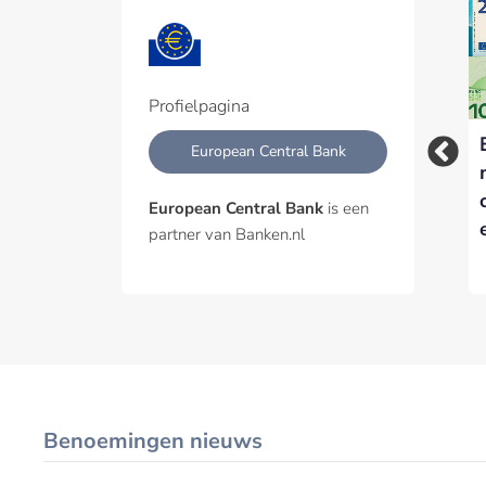
Profielpagina
NVB pleit voor
Nergens in Europa
European Central Bank
versoepeling
wordt minder met
Europese bankregels
cash betaald dan in
European Central Bank
is een
Nederland
partner van Banken.nl
Benoemingen nieuws