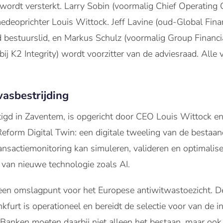
wordt versterkt. Larry Sobin (voormalig Chief Operating 
medeoprichter Louis Wittock. Jeff Lavine (oud-Global Fina
nd bestuurslid, en Markus Schulz (voormalig Group Financi
ij K2 Integrity) wordt voorzitter van de adviesraad. Alle 
wasbestrijding
igd in Zaventem, is opgericht door CEO Louis Wittock en
 Reform Digital Twin: een digitale tweeling van de besta
nsactiemonitoring kan simuleren, valideren en optimalise
e van nieuwe technologie zoals AI.
n omslagpunt voor het Europese antiwitwastoezicht. D
furt is operationeel en bereidt de selectie voor van de i
 Banken moeten daarbij niet alleen het bestaan, maar ook d