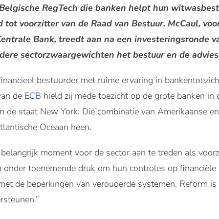
Belgische RegTech die banken helpt hun witwasbestri
tot voorzitter van de Raad van Bestuur. McCaul, voor
entrale Bank, treedt aan na een investeringsronde va
andere sectorzwaargewichten het bestuur en de advies
inancieel bestuurder met ruime ervaring in bankentoezic
 van de
ECB
hield zij mede toezicht op de grote banken in
 in de staat New York. Die combinatie van Amerikaanse en
Atlantische Oceaan heen.
belangrijk moment voor de sector aan te treden als voorzi
n onder toenemende druk om hun controles op financiële cr
met de beperkingen van verouderde systemen. Reform is b
rsteunen.”