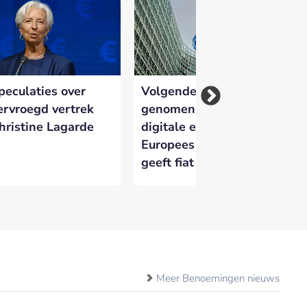
peculaties over
Volgende horde
EC
ervroegd vertrek
genomen voor komst
on
hristine Lagarde
digitale euro:
vo
Europees Parlement
eu
geeft fiat
Meer Benoemingen nieuws