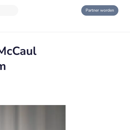
Partner worden
 McCaul
rm