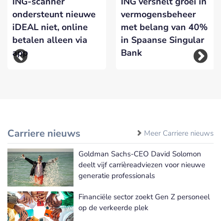
ING-scanner
ING versnelt groei in
ondersteunt nieuwe
vermogensbeheer
iDEAL niet, online
met belang van 40%
betalen alleen via
in Spaanse Singular
app
Bank
Carriere nieuws
Meer Carriere nieuws
Goldman Sachs-CEO David Solomon
deelt vijf carrièreadviezen voor nieuwe
generatie professionals
Financiële sector zoekt Gen Z personeel
op de verkeerde plek