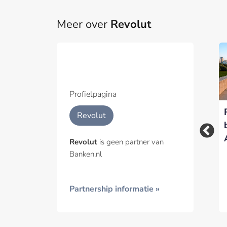
Meer over
Revolut
Part
Een pa
het p
Profielpagina
De kassa verhuist
Revolut bewapent
Geïnt
Revolut
naar de chat: Revolut
klanten tegen AI-
Pay opent de deur
fraude met realtime
Revolut
is geen partner van
voor AI-agents
gesprekscheck
Banken.nl
Partnership informatie »