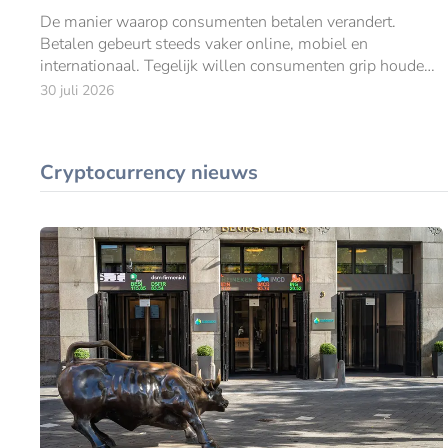
De manier waarop consumenten betalen verandert.
Betalen gebeurt steeds vaker online, mobiel en
internationaal. Tegelijk willen consumenten grip houden
op hun uitgaven.
30 juli 2026
Cryptocurrency nieuws