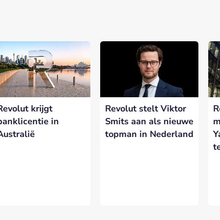
nerships bij Banken.nl
rtnership met Banken.nl biedt diverse mogelijkheden om je merk te
latform voor de Nederlandse bankensector.
Revolut krijgt
Revolut stelt Viktor
R
eresseerd in meer informatie?
Laat hieronder je gegevens achter.
banklicentie in
Smits aan als nieuwe
m
Australië
topman in Nederland
Y
t
VERSTUREN