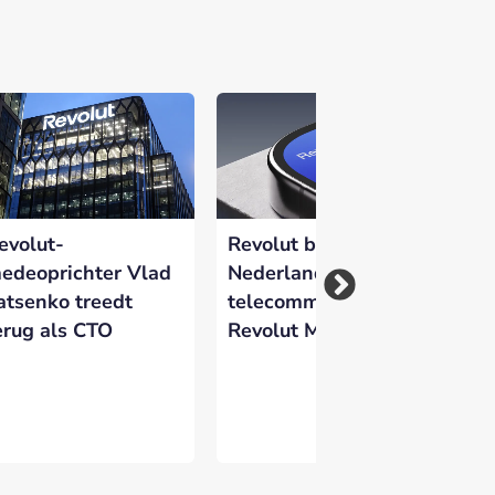
 versterken en zichtbaar te maken op
evolut-
Revolut betreedt
Re
edeoprichter Vlad
Nederlandse
na
atsenko treedt
telecommarkt met
Ne
erug als CTO
Revolut Mobile