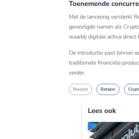
Toenemende concurren
Met de lancering versterkt R
gevestigde namen als Crypto
waarbij digitale activa dire
De introductie past binnen e
traditionele financiële produ
verder.
Revolut
Betalen
Crypt
Lees ook