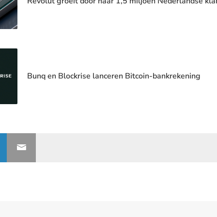
Revolut groeit door naar 1,5 miljoen Nederlandse kla
Bunq en Blockrise lanceren Bitcoin-bankrekening