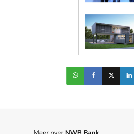
Meer over
NWB Bank