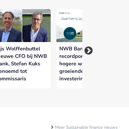
ijs Wolffenbuttel
NWB Bank boekt
Pu
ieuwe CFO bij NWB
recordportefeuille en
pr
ank, Stefan Kuks
hogere winst bij
sl
enoemd tot
groeiende
Ba
ommissaris
investeringsvraag
Meer Sustainable finance nieuws