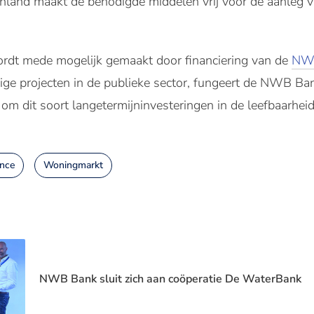
land maakt de benodigde middelen vrij voor de aanleg 
ordt mede mogelijk gemaakt door financiering van de
NW
ge projecten in de publieke sector, fungeert de NWB Bank
 om dit soort langetermijninvesteringen in de leefbaarhei
ance
Woningmarkt
NWB Bank sluit zich aan coöperatie De WaterBank