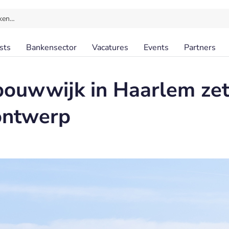
ken…
sts
Bankensector
Vacatures
Events
Partners
bouwwijk in Haarlem ze
 ontwerp