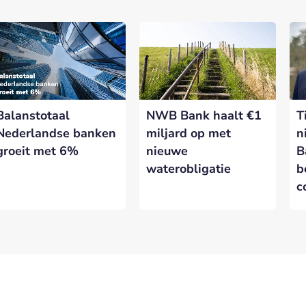
Balanstotaal
NWB Bank haalt €1
T
Nederlandse banken
miljard op met
n
groeit met 6%
nieuwe
B
waterobligatie
b
c