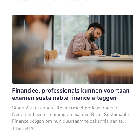
Financieel professionals kunnen voortaan
examen sustainable finance afleggen
Sinds 2 juli kunnen alle financieel professionals in
Nederland een e-learning en examen Basis Sustainable
Finance volgen om hun duurzaamheidskennis aan te
tonen.
14 juli 2026