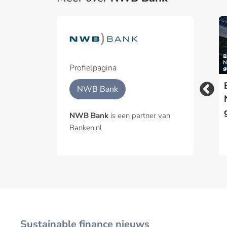
Profielpagina
Euro-obligaties BNG
WSW bereikt
NWB Bank
en NWB Bank
mijlpaal van €100
geaccepteerd door
miljard aan
NWB Bank
is een partner van
LCH
geborgde Schuld
Banken.nl
Sustainable finance nieuws