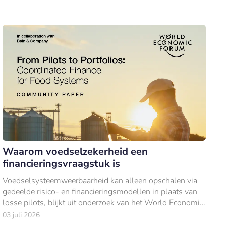
Waarom voedselzekerheid een
financieringsvraagstuk is
Voedselsysteemweerbaarheid kan alleen opschalen via
gedeelde risico- en financieringsmodellen in plaats van
losse pilots, blijkt uit onderzoek van het World Economic
Forum en Bain & Company.
03 juli 2026