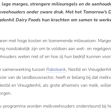
 lage marges, strengere milieuregels en de aanhouden
kveehouders onder zware druk. Met het Tomorrow’s
gdenhil Dairy Foods hun krachten om samen te werk
ren met hoge kosten en toenemende milieueisen. Marges zi
ng noodzakelijk zijn om te voldoen aan wet- en regelgevin
houders weten niet of en hoe zij hun bedrijf kunnen voor
de samenwerking tussen
Rabobank
, Nestlé en Vreugdenhil
cier van de landbouwsector, heeft er belang bij dat melk
Nestlé en Vreugdenhil, als grote afnemers van melk, wil
orgen.
y-programma worden melkveehouders ondersteund bij h