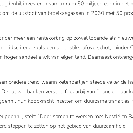
reugdenhil investeren samen ruim 50 miljoen euro in het 
l is om de uitstoot van broeikasgassen in 2030 met 50 pro
nder meer een rentekorting op zowel lopende als nieuw
mheidscriteria zoals een lager stikstofoverschot, minder C
en hoger aandeel eiwit van eigen land. Daarnaast ontvan
en bredere trend waarin ketenpartijen steeds vaker de 
De rol van banken verschuift daarbij van financier naar ke
gdenhil hun koopkracht inzetten om duurzame transities 
reugdenhil, stelt: “Door samen te werken met Nestlé en
re stappen te zetten op het gebied van duurzaamheid.”