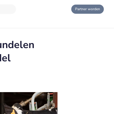
Partner worden
undelen
del