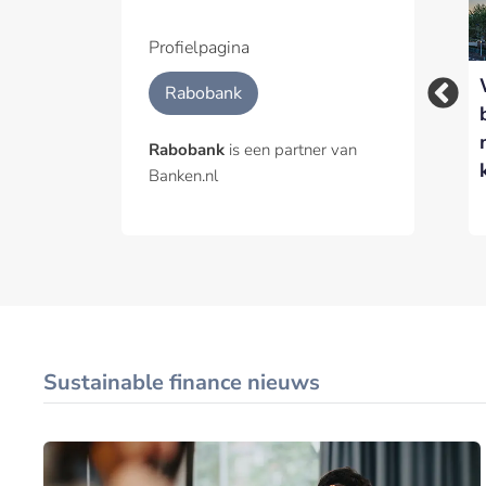
Profielpagina
Waarom
Rabobank versnelt
Rabobank
voedselzekerheid
inzet van AI-agents
een
met nieuwe Agentic
Rabobank
is een partner van
financieringsvraagstuk
Hub
Banken.nl
is
Sustainable finance nieuws