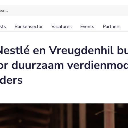
ken…
sts
Bankensector
Vacatures
Events
Partners
estlé en Vreugdenhil b
or duurzaam verdienmo
ders