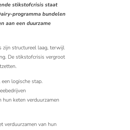
de stikstofcrisis staat
 Dairy-programma bundelen
en aan een duurzame
jn structureel laag, terwijl
g. De stikstofcrisis vergroot
tzetten.
 een logische stap.
veebedrijven
len hun keten verduurzamen
et verduurzamen van hun