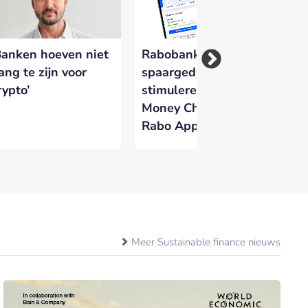
Banken hoeven niet
Rabobank wil
Fo
ang te zijn voor
spaargedrag
Ve
rypto’
stimuleren met
kr
Money Challenges in
di
Rabo App
id
Meer Sustainable finance nieuws