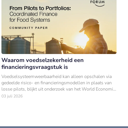
Waarom voedselzekerheid een
financieringsvraagstuk is
Voedselsysteemweerbaarheid kan alleen opschalen via
gedeelde risico- en financieringsmodellen in plaats van
losse pilots, blijkt uit onderzoek van het World Economic
Forum en Bain & Company.
03 juli 2026