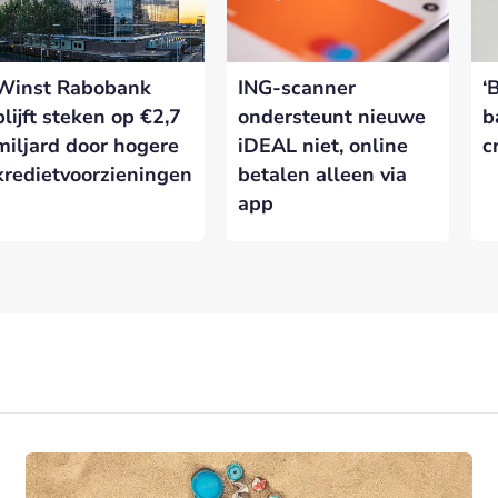
Winst Rabobank
ING-scanner
‘
blijft steken op €2,7
ondersteunt nieuwe
b
miljard door hogere
iDEAL niet, online
c
kredietvoorzieningen
betalen alleen via
app