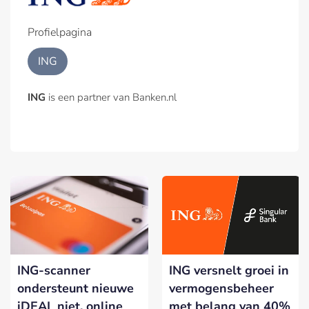
Profielpagina
ING
ING
is een partner van Banken.nl
ING-scanner
ING versnelt groei in
ondersteunt nieuwe
vermogensbeheer
iDEAL niet, online
met belang van 40%