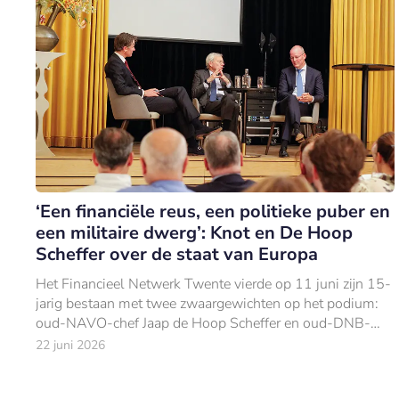
‘Een financiële reus, een politieke puber en
een militaire dwerg’: Knot en De Hoop
Scheffer over de staat van Europa
Het Financieel Netwerk Twente vierde op 11 juni zijn 15-
jarig bestaan met twee zwaargewichten op het podium:
oud-NAVO-chef Jaap de Hoop Scheffer en oud-DNB-
president Klaas Knot.
22 juni 2026