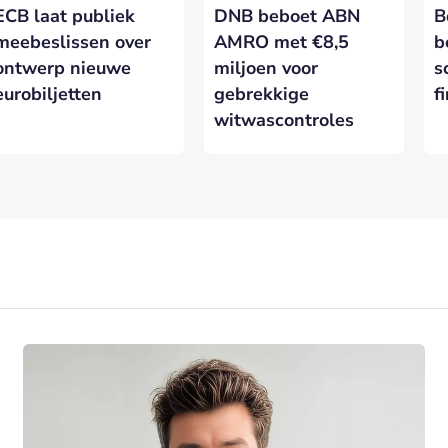
ECB laat publiek
DNB beboet ABN
B
meebeslissen over
AMRO met €8,5
b
ontwerp nieuwe
miljoen voor
s
eurobiljetten
gebrekkige
f
witwascontroles