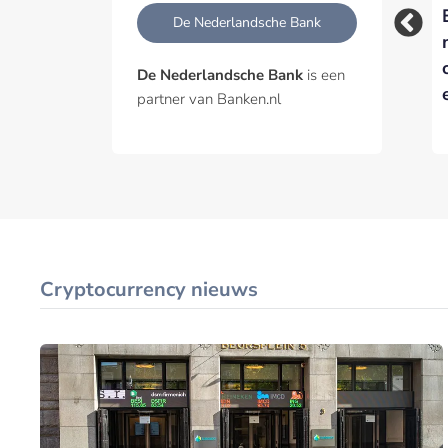
ING probeert met AI
Zerohash krijgt EMI-
De Nederlandsche Bank
aan te haken bij het
vergunning van DNB
buitenland
en breidt stablecoin-
De Nederlandsche Bank
is een
dienstverlening uit
partner van Banken.nl
Cryptocurrency nieuws