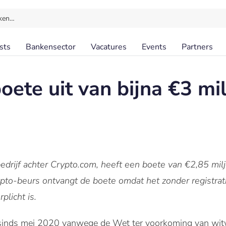
ken…
sts
Bankensector
Vacatures
Events
Partners
oete uit van bijna €3 mi
edrijf achter Crypto.com, heeft een boete van €2,85 mi
to-beurs ontvangt de boete omdat het zonder registratie
plicht is.
sinds mei 2020 vanwege de Wet ter voorkoming van witw