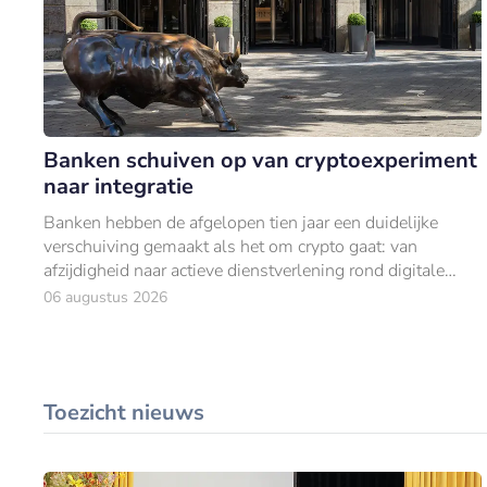
Banken schuiven op van cryptoexperiment
naar integratie
Banken hebben de afgelopen tien jaar een duidelijke
verschuiving gemaakt als het om crypto gaat: van
afzijdigheid naar actieve dienstverlening rond digitale
activa.
06 augustus 2026
Toezicht nieuws