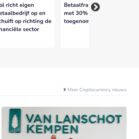
ol richt eigen
Betaalfraude in 2025
FA
etaalbedrijf op en
met 30%
Ira
chuift op richting de
toegenomen
Al
inanciële sector
er
Meer Cryptocurrency nieuws