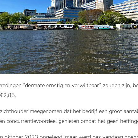
redingen “dermate ernstig en verwijtbaar” zouden zijn, 
 €2,85.
ezichthouder meegenomen dat het bedrijf een groot aantal
n concurrentievoordeel genieten omdat het geen heffin
 in oktober 2023 opgelegd, maar werd pas vandaag open