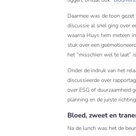
liggen, omdat ook “
biodiversi
Daarmee was de toon gezet 
discussie al snel ging over 
waarna Huys hem meteen inte
stuk over een geëmotioneerd
het “misschien wel te laat” is
Onder de indruk van het rel
discussieerde over rapporta
over ESG of duurzaamheid ge
planning en de juiste richting
Bloed, zweet en trane
Na de lunch was het de beurt 