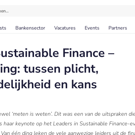
ken…
sts
Bankensector
Vacatures
Events
Partners
Sustainable Finance –
ng: tussen plicht,
elijkheid en kans
tewel ‘meten is weten’.
Dit was een van de uitspraken di
s haar keynote op het Leaders in Sustainable Finance-eve
an één ding leken de vele aanwezige leiders uit de fina