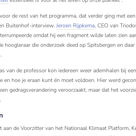
teit
essentieel is voor al het leven op onze planeet”.
voor de rest van het programma, dat verder ging met ee
een Buitenhof-interview.
Jeroen Rijpkema
, CEO van Triodos
rrumpeerde omdat hij een fragment wilde laten zien aan
e hoogleraar die onderzoek deed op Spitsbergen en daar
.
aas van de professor kon iedereen weer ademhalen bij een
ge en hoe je eraan kunt én moet voldoen. Hier werd geco
en gedragsverandering veroorzaakt, maar dat het voorziet
.
n
aan de Voorzitter van het Nationaal Klimaat Platform, Kee