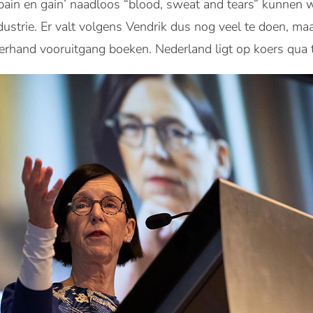
‘pain en gain’ naadloos “blood, sweat and tears” kunnen 
industrie. Er valt volgens Vendrik dus nog veel te doen, m
rhand vooruitgang boeken. Nederland ligt op koers qua tr