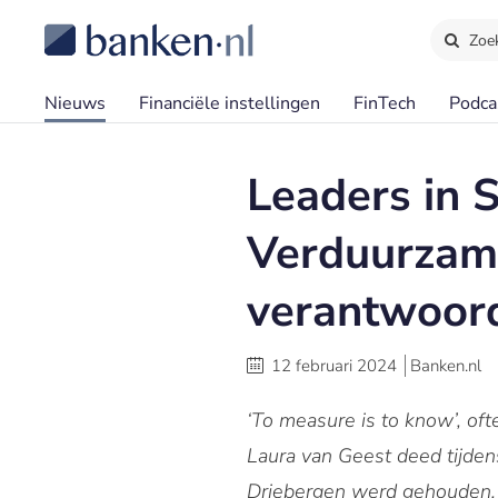
Zoe
Nieuws
Financiële instellingen
FinTech
Podca
Leaders in 
Verduurzami
verantwoord
12 februari 2024
Banken.nl
‘To measure is to know’, of
Laura van Geest deed tijden
Driebergen werd gehouden. V