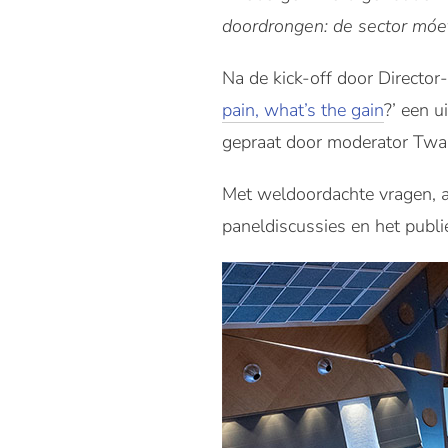
doordrongen: de sector móet
Na de kick-off door Directo
pain, what’s the gain
?’ een 
gepraat door moderator Twa
Met weldoordachte vragen, af
paneldiscussies en het publi