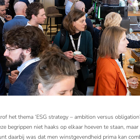
rof het thema ‘ESG strategy – ambition versus obligation
eze begrippen niet haaks op elkaar hoeven te staan, maar
punt daarbij was dat men winstgevendheid prima kan com