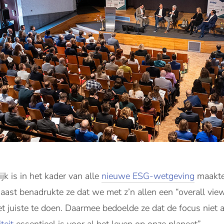
jk is in het kader van alle
nieuwe ESG-wetgeving
maakte
rnaast benadrukte ze dat we met z’n allen een “overall v
t juiste te doen. Daarmee bedoelde ze dat de focus niet