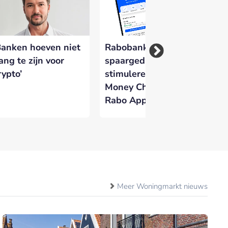
Banken hoeven niet
Rabobank wil
Fo
ang te zijn voor
spaargedrag
Ve
rypto’
stimuleren met
kr
Money Challenges in
di
Rabo App
id
Meer Woningmarkt nieuws