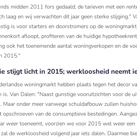
inds midden 2011 fors gedaald; de tarieven met een rent
isch laag en wij verwachten dit jaar geen sterke stijging." 
nstig is voor starters en doorstromers op de woningmarkt
nnenkort afloopt, profiteren van de huidige hypotheekrent
ng ook het toenemende aantal woningverkopen en de voorz
n 2015."
e stijgt licht in 2015; werkloosheid neemt ie
derlandse woningmarkt hebben plaats tegen het decor v
en is. Van Dalen: "Naast gunstige vooruitzichten voor de 
n. Maar onder meer vanwege schuldafbouw zullen huishou
t opschroeven van de consumptieve bestedingen. Aangezi
r weer toeneemt, voorzien we voor 2015 wel weer een li
 zal de werkloosheid volgend jaar iets dalen. Daarmee b