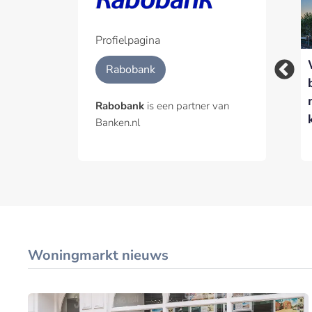
inzet van AI-agents
met nieuwe Agentic
Hub
Profielpagina
Waarom
Rabobank
voedselzekerheid
een
Rabobank
is een partner van
financieringsvraagstuk
Banken.nl
is
Woningmarkt nieuws