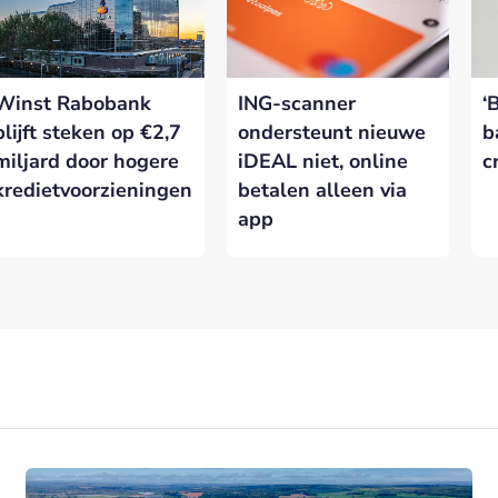
Winst Rabobank
ING-scanner
‘
blijft steken op €2,7
ondersteunt nieuwe
b
miljard door hogere
iDEAL niet, online
c
kredietvoorzieningen
betalen alleen via
app