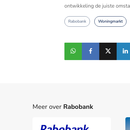
ontwikkeling de juiste omst
Rabobank
Woningmarkt
Meer over
Rabobank
Rabobank versnelt