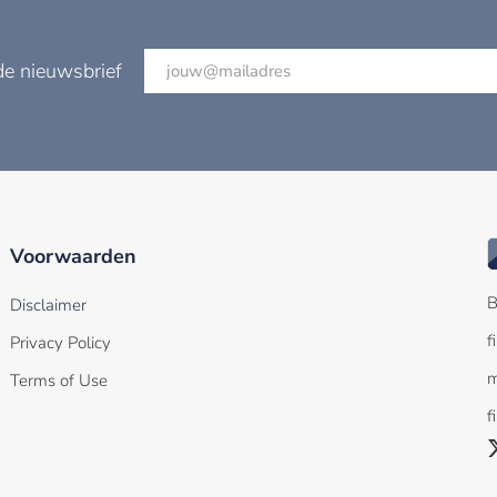
de nieuwsbrief
Voorwaarden
B
Disclaimer
f
Privacy Policy
m
Terms of Use
f