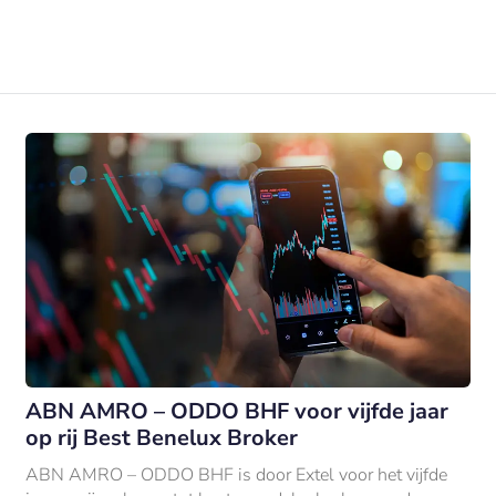
ABN AMRO – ODDO BHF voor vijfde jaar
op rij Best Benelux Broker
ABN AMRO – ODDO BHF is door Extel voor het vijfde