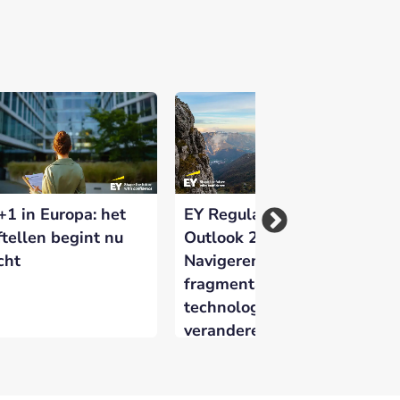
+1 in Europa: het
EY Regulatory
Sl
ftellen begint nu
Outlook 2026:
me
cht
Navigeren door
ba
fragmentatie,
co
technologie en
veranderende
verwachtingen