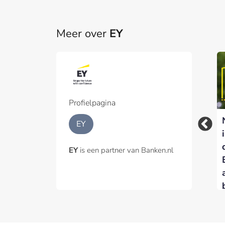
Meer over
EY
Profielpagina
EY en Novulo jagen
Revolut kiest EY als
EY
digitale
nieuwe Global Audit
transformatie
Partner
EY
is een partner van Banken.nl
verzekeraars aan