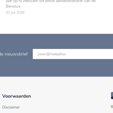
jaar op rij verkozen tot beste aandelenbroker van de
Benelux.
02 juli 2026
de nieuwsbrief
Voorwaarden
B
Disclaimer