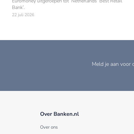
Euromoney uitgeroepen tot ‘Netherlands’ Best Retail
Bank’.
22 juli 2026
Meld je aan voor 
Over Banken.nl
Over ons