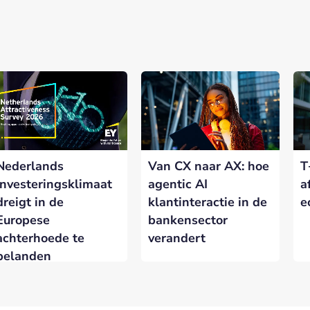
Nederlands
Van CX naar AX: hoe
T
investeringsklimaat
agentic AI
a
dreigt in de
klantinteractie in de
e
Europese
bankensector
achterhoede te
verandert
belanden