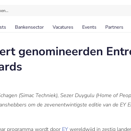
ken…
sts
Bankensector
Vacatures
Events
Partners
ert genomineerden Entr
ards
 Schagen (Simac Techniek), Sezer Duygulu (Home of Peopl
 kanshebbers om de zevenentwintigste editie van de EY En
Year programma wordt door
EY
wereldwijd in zestig lande