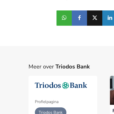
Meer over
Triodos Bank
Triodos: steun voor
Triodos boekt
Part
duurzame transities
nettoverlies van 25
groeit, maar
miljoen euro door
Een pa
polarisatie dreigt
eenmalige
het p
Profielpagina
voortgang te
voorzieningen
Geïnt
Triodos Bank