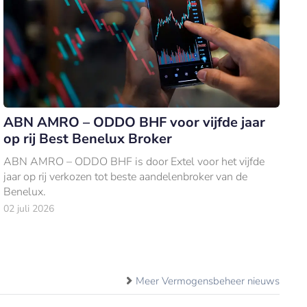
ABN AMRO – ODDO BHF voor vijfde jaar
op rij Best Benelux Broker
ABN AMRO – ODDO BHF is door Extel voor het vijfde
jaar op rij verkozen tot beste aandelenbroker van de
Benelux.
02 juli 2026
Meer Vermogensbeheer nieuws