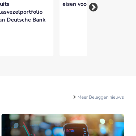
uits
eisen voor Triodos
me
lasvezelportfolio
th
an Deutsche Bank
Meer Beleggen nieuws