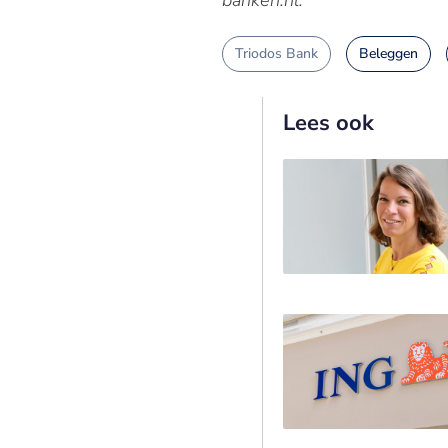
banken.nl.
Triodos Bank
Beleggen
Lees ook