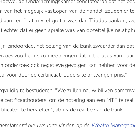
. Hoewel de Ondernemingskamer constateerde dat het bes
 van het mogelijk vastlopen van de handel, zouden er t
 aan certificaten veel groter was dan Triodos aankon, we
echter dat er geen sprake was van opzettelijke nalatighe
zijn eindoordeel het belang van de bank zwaarder dan da
derzoek zou het risico meebrengen dat het proces van naa
een onderzoek ook negatieve gevolgen kan hebben voor de 
arvoor door de certificaathouders te ontvangen prijs.”
zorgvuldig te bestuderen. "We zullen nauw blijven samenw
 certificaathouders, om de notering aan een MTF te real
ificaten te herstellen", aldus de reactie van de bank.
relateerd nieuws is te vinden op de
Wealth Manageme