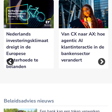
Nederlands
Van CX naar AX: hoe
investeringsklimaat
agentic AI
dreigt in de
klantinteractie in de
Europese
bankensector
achterhoede te
verandert
belanden
Beleidsadvies nieuws
Een bank kan een token verwerken.