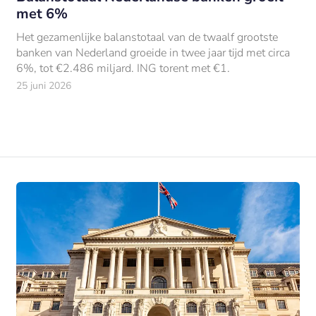
met 6%
Het gezamenlijke balanstotaal van de twaalf grootste
banken van Nederland groeide in twee jaar tijd met circa
6%, tot €2.486 miljard. ING torent met €1.
25 juni 2026