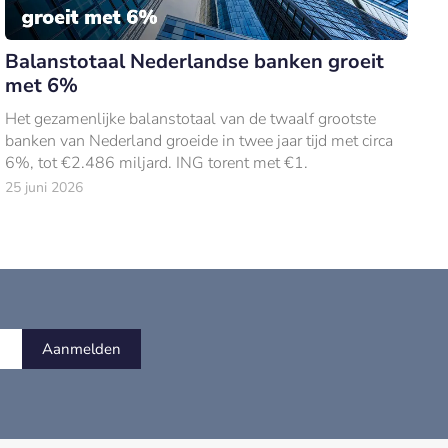
Balanstotaal Nederlandse banken groeit
met 6%
Het gezamenlijke balanstotaal van de twaalf grootste
banken van Nederland groeide in twee jaar tijd met circa
6%, tot €2.486 miljard. ING torent met €1.
25 juni 2026
Aanmelden