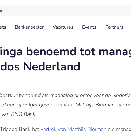
ken…
sts
Bankensector
Vacatures
Events
Partners
ringa benoemd tot mana
iodos Nederland
t bestuur benoemd als managing director voor de Nederla
 tijd een opvolger gevonden voor Matthijs Bierman, die pe
r van BNG Bank.
 Triodos Bank het
vertrek van Matthijs Bierman
als manag