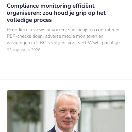
Compliance monitoring efficiënt
organiseren: zou houd je grip op het
volledige proces
Periodieke reviews uitvoeren, sanctielijsten controleren,
PEP-checks doen, adverse media monitoren en
wijzigingen in UBO’s volgen: voor veel Wwft-plichtige
organisaties bestaat compliance monitoring
03 augustus 2026