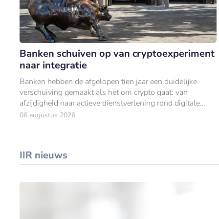
Banken schuiven op van cryptoexperiment
naar integratie
Banken hebben de afgelopen tien jaar een duidelijke
verschuiving gemaakt als het om crypto gaat: van
afzijdigheid naar actieve dienstverlening rond digitale
activa.
06 augustus 2026
IIR nieuws