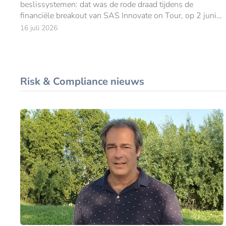
beslissystemen: dat was de rode draad tijdens de
financiële breakout van SAS Innovate on Tour, op 2 juni
in Amsterdam.
16 juli 2026
Risk & Compliance nieuws