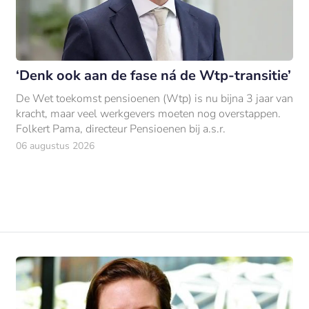
‘Denk ook aan de fase ná de Wtp-transitie’
De Wet toekomst pensioenen (Wtp) is nu bijna 3 jaar van
kracht, maar veel werkgevers moeten nog overstappen.
Folkert Pama, directeur Pensioenen bij a.s.r.
06 augustus 2026