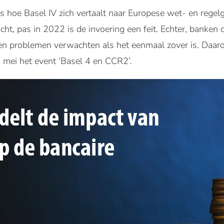
is hoe Basel IV zich vertaalt naar Europese wet- en rege
racht, pas in 2022 is de invoering een feit. Echter, banken 
n problemen verwachten als het eenmaal zover is. Daaro
 mei het event ‘Basel 4 en CCR2’.