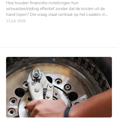
Hoe houden financiële instellingen hun
witwasbestrijding effectief zonder dat de kosten uit de
hand lopen? Die vraag staat centraal op het Leaders in
Finance AML Event 2026, dat op donderdag 1 oktober
13 juli 2026
plaatsvindt.