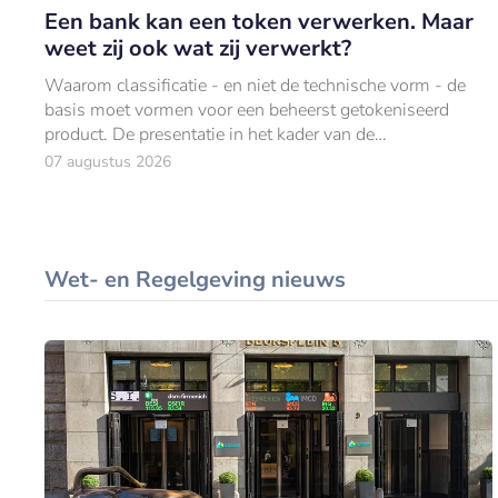
Een bank kan een token verwerken. Maar
weet zij ook wat zij verwerkt?
Waarom classificatie - en niet de technische vorm - de
basis moet vormen voor een beheerst getokeniseerd
product. De presentatie in het kader van de
productgoedkeuring ziet er overtuigend uit.
07 augustus 2026
Wet- en Regelgeving nieuws