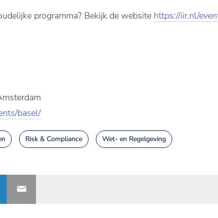
houdelijke programma? Bekijk de website
https://iir.nl/eve
 Amsterdam
vents/basel/
en
Risk & Compliance
Wet- en Regelgeving