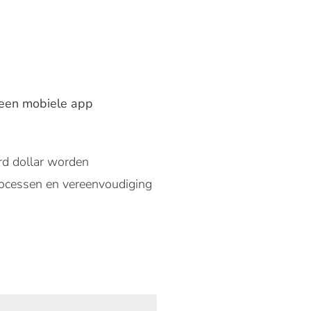
a een mobiele app
ard dollar worden
processen en vereenvoudiging