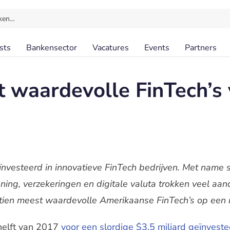
ken…
sts
Bankensector
Vacatures
Events
Partners
 waardevolle FinTech’s
vesteerd in innovatieve FinTech bedrijven. Met name st
ening, verzekeringen en digitale valuta trokken veel aan
tien meest waardevolle Amerikaanse FinTech’s op een ri
 helft van 2017
voor een slordige $3,5 miljard geïnvest