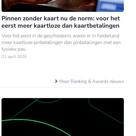
Pinnen zonder kaart nu de norm: voor het
eerst meer kaartloze dan kaartbetalingen
Voor het eerst in de geschiedenis waren er in Nederland
meer kaartloze pinbetalingen dan pinbetalingen met een
fysieke pas.
01 april 2026
Meer Ranking & Awards nieuws