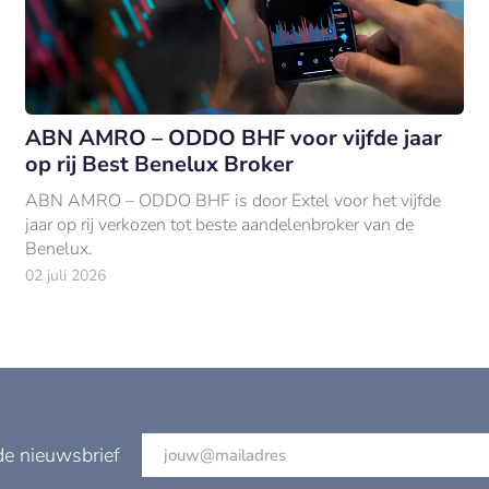
ABN AMRO – ODDO BHF voor vijfde jaar
op rij Best Benelux Broker
ABN AMRO – ODDO BHF is door Extel voor het vijfde
jaar op rij verkozen tot beste aandelenbroker van de
Benelux.
02 juli 2026
de nieuwsbrief