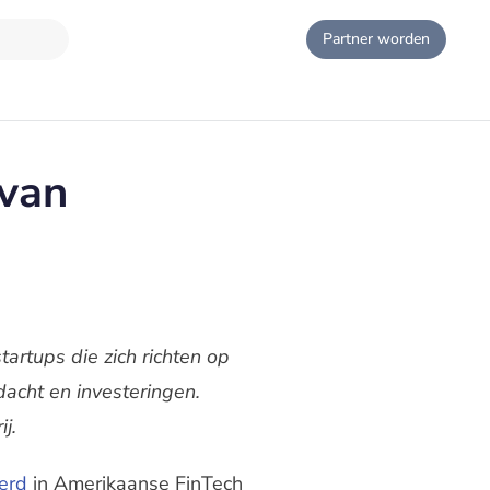
Partner worden
 van
artups die zich richten op
dacht en investeringen.
j.
eerd
in Amerikaanse FinTech