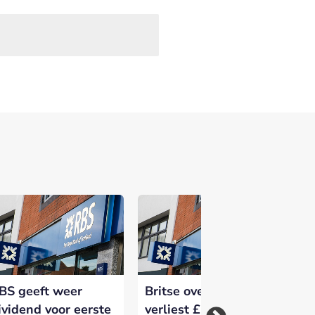
 versterken en zichtbaar te maken op
BS geeft weer
Britse overheid
Br
ividend voor eerste
verliest £2 miljard
te