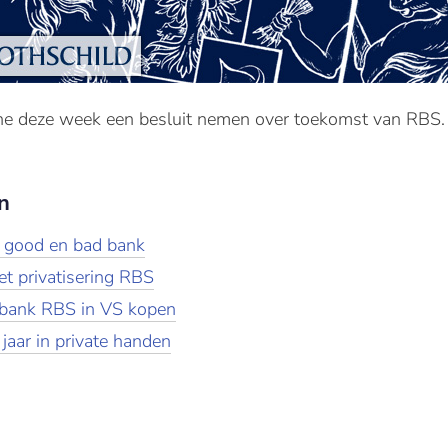
ne deze week een besluit nemen over toekomst van RBS.
n
n good en bad bank
et privatisering RBS
lbank RBS in VS kopen
 jaar in private handen