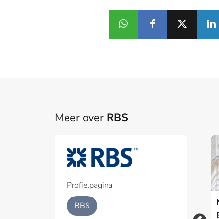
Meer over
RBS
Part
Een pa
het p
Profielpagina
RBS vestigt
RBS Nederland
Geïnt
RBS
Europese
bouwt verder af