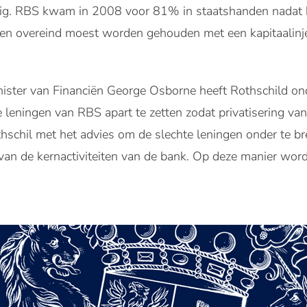
zig. RBS kwam in 2008 voor 81% in staatshanden nadat he
en overeind moest worden gehouden met een kapitaalinje
nister van Financiën George Osborne heeft Rothschild o
leningen van RBS apart te zetten zodat privatisering va
chil met het advies om de slechte leningen onder te bre
 van de kernactiviteiten van de bank. Op deze manier word