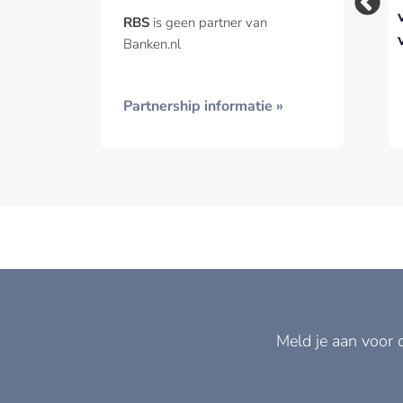
hoofdkantoor in
zonder topman
RBS
is geen partner van
Amsterdam
Banken.nl
Partnership informatie »
Meld je aan voor 