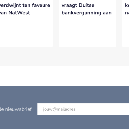
verdwijnt ten faveure
vraagt Duitse
k
van NatWest
bankvergunning aan
n
VERSTUREN
de nieuwsbrief