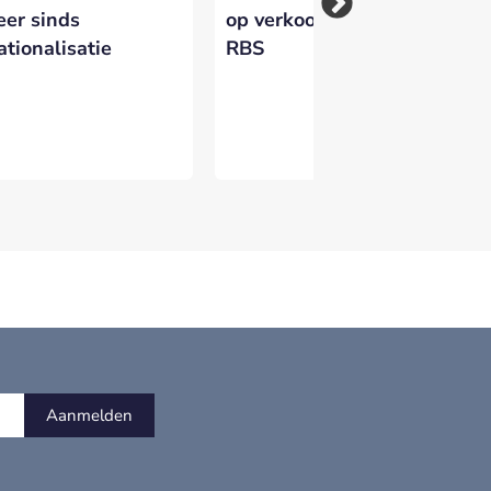
eer sinds
op verkoop belang in
Zu
ationalisatie
RBS
Aanmelden