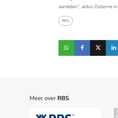
aandelen'', aldus Osborne in
RBS
Meer over
RBS
Part