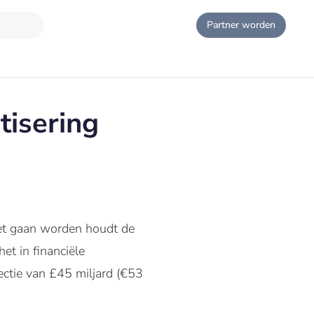
Partner worden
tisering
et gaan worden houdt de
t in financiële
ctie van £45 miljard (€53