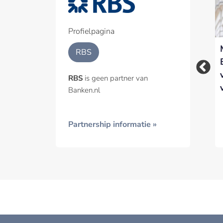
Een pa
het p
Profielpagina
RBS vestigt
RBS Nederland
Geïnt
RBS
Europese
bouwt verder af
hoofdkantoor in
zonder topman
RBS
is geen partner van
Amsterdam
Banken.nl
Partnership informatie »