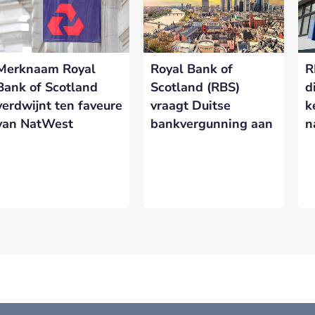
rtnership met Banken.nl biedt diverse mogelijkheden om je merk te
latform voor de Nederlandse bankensector.
Merknaam Royal
Royal Bank of
R
eresseerd in meer informatie?
Laat hieronder je gegevens achter.
Bank of Scotland
Scotland (RBS)
d
verdwijnt ten faveure
vraagt Duitse
k
van NatWest
bankvergunning aan
n
VERSTUREN