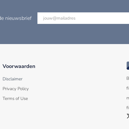
de nieuwsbrief
Voorwaarden
B
Disclaimer
f
Privacy Policy
m
Terms of Use
f