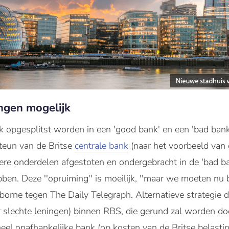
ngen mogelijk
 opgesplitst worden in een 'good bank' en een 'bad bank'
teun van de Britse
centrale bank
(naar het voorbeeld van
e onderdelen afgestoten en ondergebracht in de 'bad bank
bben. Deze ''opruiming'' is moeilijk, ''maar we moeten nu
borne tegen The Daily Telegraph. Alternatieve strategie 
 slechte leningen) binnen RBS, die gerund zal worden do
eel onafhankelijke bank (op kosten van de Britse belastin