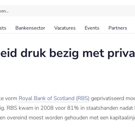
ken…
sts
Bankensector
Vacatures
Events
Partners
eid druk bezig met priva
lke vorm
Royal Bank of Scotland (RBS)
geprivatiseerd mo
zig. RBS kwam in 2008 voor 81% in staatshanden nadat he
en overeind moest worden gehouden met een kapitaalinje