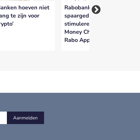
Banken hoeven niet
Rabobank wil
Fo
ang te zijn voor
spaargedrag
Ve
rypto’
stimuleren met
kr
Money Challenges in
di
Rabo App
id
Aanmelden