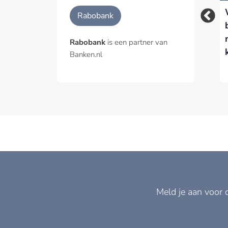
Waarom
Rabobank versnelt
Rabobank
voedselzekerheid
inzet van AI-agents
een
met nieuwe Agentic
Rabobank
is een partner van
financieringsvraagstuk
Hub
Banken.nl
is
Meld je aan voor 