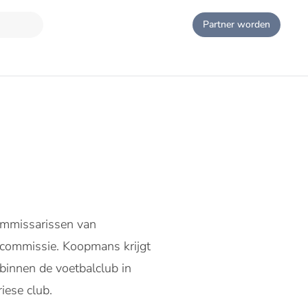
Partner worden
C
Commissarissen van
scommissie. Koopmans krijgt
innen de voetbalclub in
iese club.