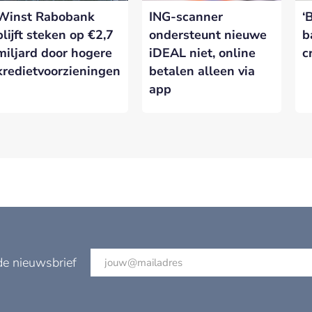
Winst Rabobank
ING-scanner
‘
blijft steken op €2,7
ondersteunt nieuwe
b
miljard door hogere
iDEAL niet, online
c
kredietvoorzieningen
betalen alleen via
app
de nieuwsbrief