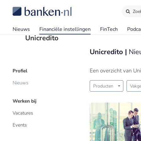
Zoe
Nieuws
Financiële instellingen
FinTech
Podca
Unicredito
Unicredito |
Nieu
Een overzicht van Uni
Profiel
Nieuws
Producten
Vakge
Werken bij
Vacatures
Events