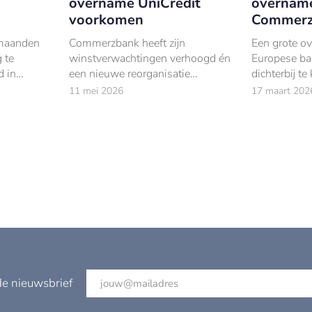
overname UniCredit
overnam
voorkomen
Commerz
 maanden
Commerzbank heeft zijn
Een grote o
 te
winstverwachtingen verhoogd én
Europese ban
d in
een nieuwe reorganisatie
dichterbij t
iCredit
aangekondigd. De Duitse bank
11 mei 2026
17 maart 202
ername.
wil tot 2030 nog eens 3.
de nieuwsbrief