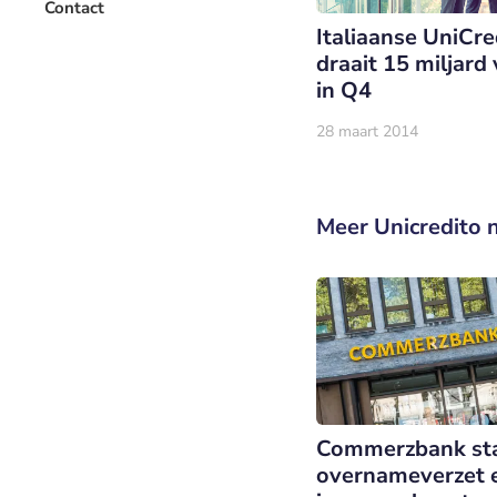
Contact
Italiaanse UniCre
draait 15 miljard 
in Q4
28 maart 2014
Meer Unicredito 
Commerzbank st
overnameverzet e