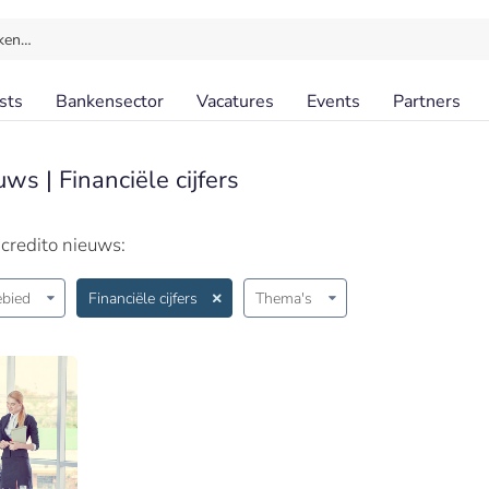
ken…
sts
Bankensector
Vacatures
Events
Partners
ws | Financiële cijfers
credito nieuws:
bied
Financiële cijfers
Thema's