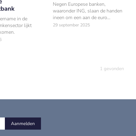
e
Negen Europese banken,
bank
waaronder ING, slaan de handen
ineen om een aan de euro
vername in de
gekoppelde stablecoin te
29 september 2025
kensector lijkt
lanceren.
e komen.
6
1
gevonden
Aanmelden