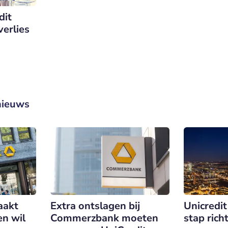
dit
verlies
nieuws
aakt
Extra ontslagen bij
Unicredit
n wil
Commerzbank moeten
stap rich