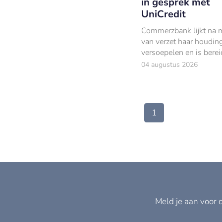
in gesprek met
UniCredit
Commerzbank lijkt na
van verzet haar houding
versoepelen en is berei
gesprek te gaan met Un
04 augustus 2026
over een mogelijke ov
1
Meld je aan voor 