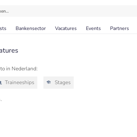
ken…
sts
Bankensector
Vacatures
Events
Partners
atures
ito in Nederland:
Traineeships
Stages
.