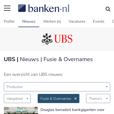
Profiel
Nieuws
Werken bij
Vacatures
Events
C
UBS |
Nieuws | Fusie & Overnames
Een overzicht van UBS nieuws:
Producten
Vakgebied
Fusie & Overnames
Thema's
Douglas benadert bankgiganten voor