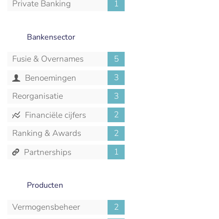
Private Banking
1
Bankensector
Fusie & Overnames
5
3
Benoemingen
Reorganisatie
3
2
Financiële cijfers
Ranking & Awards
2
1
Partnerships
Producten
Vermogensbeheer
2