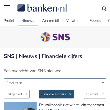
Profiel
Nieuws
Werken bij
Vacatures
Events
C
SNS |
Nieuws | Financiële cijfers
Een overzicht van SNS nieuws:
Producten
Vakgebied
Financiële cijfers
Thema's
De Volksbank ziet winst licht toenemen