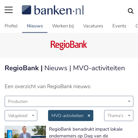
Profiel
Nieuws
Werken bij
Vacatures
Events
C
RegioBank |
Nieuws | MVO-activiteiten
Een overzicht van RegioBank nieuws:
Producten
Vakgebied
MVO-activiteiten
Thema's
RegioBank benadrukt impact lokale
ondernemers op Dag van de