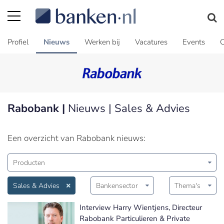
Profiel
Nieuws
Werken bij
Vacatures
Events
C
Rabobank |
Nieuws | Sales & Advies
Een overzicht van Rabobank nieuws:
Producten
Sales & Advies
Bankensector
Thema's
Interview Harry Wientjens, Directeur
Rabobank Particulieren & Private