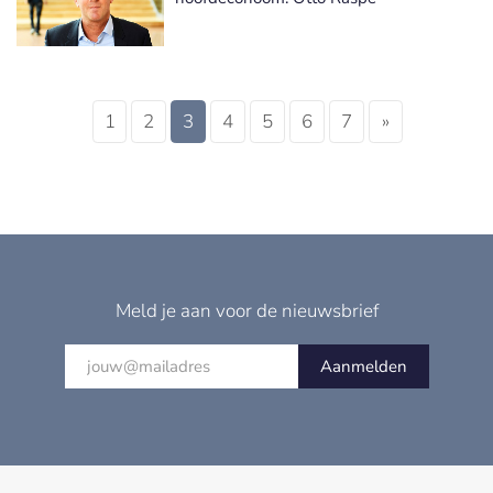
1
2
3
4
5
6
7
»
Meld je aan voor de nieuwsbrief
Aanmelden