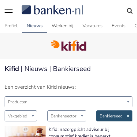
Profiel
Nieuws
Werken bij
Vacatures
Events
C
Kifid |
Nieuws | Bankierseed
Een overzicht van Kifid nieuws:
Producten
Vakgebied
Bankensector
Bankierseed
Kifid: nazorgplicht adviseur bij
consumptief krediet is beperkt