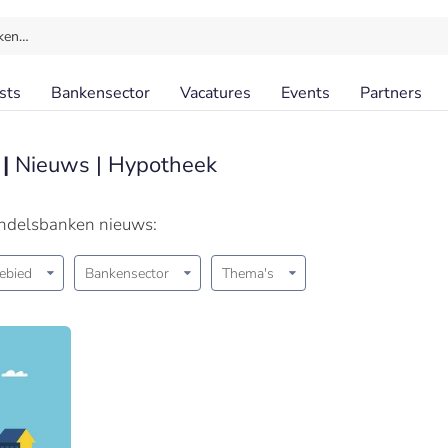
ken…
sts
Bankensector
Vacatures
Events
Partners
 |
Nieuws | Hypotheek
andelsbanken nieuws:
ebied
Bankensector
Thema's