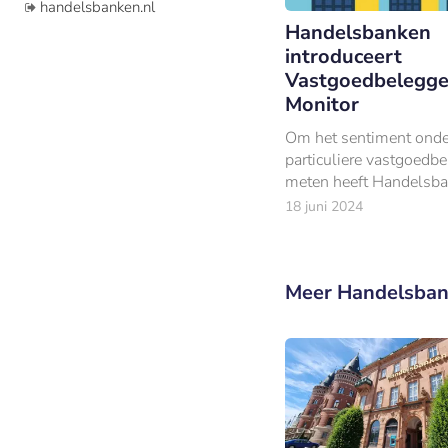
handelsbanken.nl
Handelsbanken
introduceert
Vastgoedbelegge
Monitor
Om het sentiment onde
particuliere vastgoedbe
meten heeft Handelsb
Vastgoedbeleggers Mon
18 juni 2024
gelanceerd.
Meer Handelsban