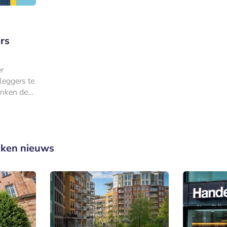
rs
r
leggers te
anken de
itor
ken nieuws