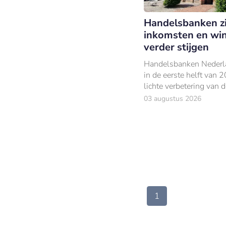
Handelsbanken z
inkomsten en wi
verder stijgen
Handelsbanken Nederl
in de eerste helft van 
lichte verbetering van 
financiële resultaten
03 augustus 2026
gerealiseerd.
1