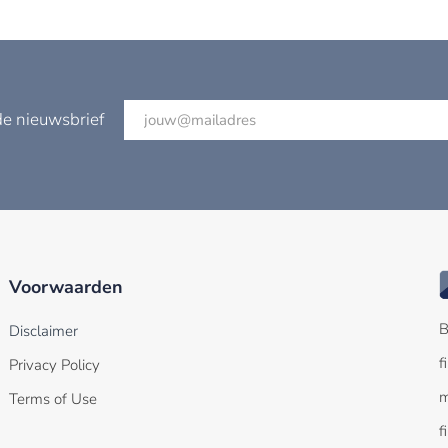
de nieuwsbrief
Voorwaarden
B
Disclaimer
f
Privacy Policy
m
Terms of Use
f