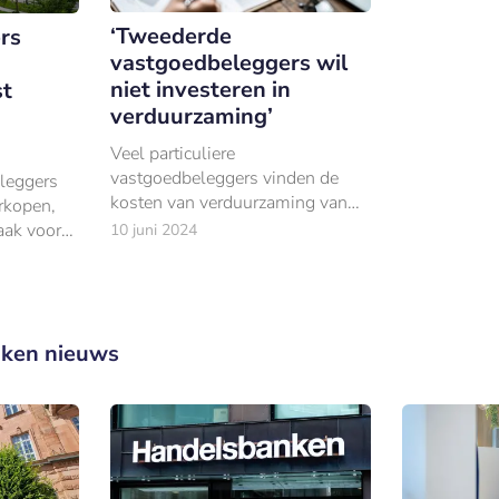
‘Tweederde
rs
vastgoedbeleggers wil
niet investeren in
st
verduurzaming’
Veel particuliere
vastgoedbeleggers vinden de
eleggers
kosten van verduurzaming van
rkopen,
hun panden te hoog in
aak voor
10 juni 2024
verhouding tot de baten.
estering.
ken nieuws