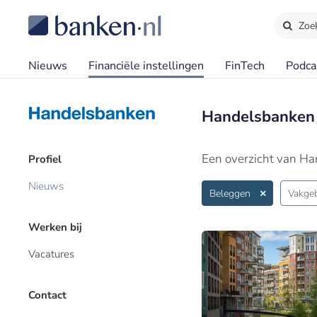
Zoe
Nieuws
Financiële instellingen
FinTech
Podca
Handelsbanken
Een overzicht van H
Profiel
Nieuws
Beleggen
Vakge
Werken bij
Vacatures
Contact