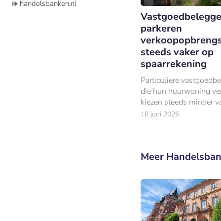
handelsbanken.nl
Vastgoedbelegge
parkeren
verkoopopbreng
steeds vaker op
spaarrekening
Particuliere vastgoedb
die hun huurwoning ve
kiezen steeds minder v
een nieuwe vastgoedinv
18 juni 2026
Meer Handelsban