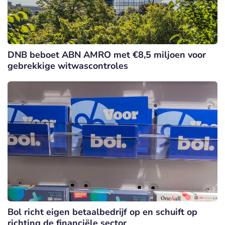
DNB beboet ABN AMRO met €8,5 miljoen voor
gebrekkige witwascontroles
Bol richt eigen betaalbedrijf op en schuift op
richting de financiële sector