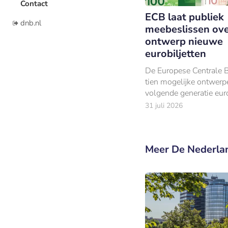
Contact
ECB laat publiek
dnb.nl
meebeslissen ov
ontwerp nieuwe
eurobiljetten
De Europese Centrale 
tien mogelijke ontwerp
volgende generatie euro
gepresenteerd, verdeel
31 juli 2026
thema’s ‘Europese cult
‘rivieren en vogels’.
Meer De Nederla