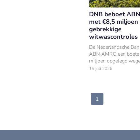
DNB beboet AB
met €8,5 miljoen
gebrekkige
witwascontroles
De Nederlandsche Bank
ABN AMRO een boete 
miljoen opgelegd weg
structurele tekortkomin
15 juli 2026
haar witwascontroles bi
hoogrisicoklanten.
1