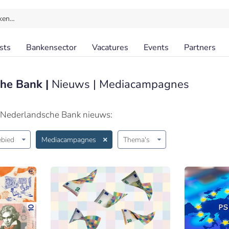
ken…
sts
Bankensector
Vacatures
Events
Partners
he Bank |
Nieuws | Mediacampagnes
 Nederlandsche Bank nieuws:
bied
Mediacampagnes
Thema's