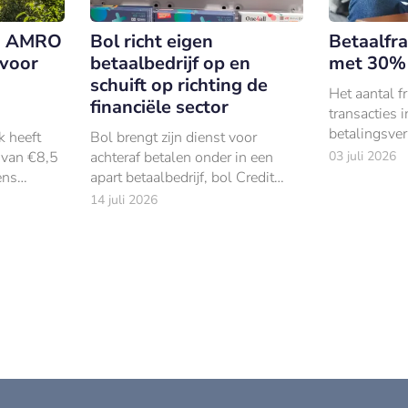
N AMRO
Bol richt eigen
Betaalfr
 voor
betaalbedrijf op en
met 30%
schuift op richting de
Het aantal f
financiële sector
transacties 
betalingsver
 heeft
Bol brengt zijn dienst voor
30% gestege
van €8,5
achteraf betalen onder in een
03 juli 2026
Tegelijkertij
ens
apart betaalbedrijf, bol Credit
fraudebedra
gen in
Services.
14 juli 2026
€198 miljoe
j