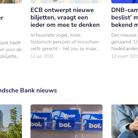
ECB ontwerpt nieuwe
DNB-cam
biljetten, vraagt een
beslist’
er
ieder om mee te denken
bekend 
Je favoriete vogel, rivier,
Een nieuwe
historisch persoon of misschien
genaamd ‘U 
Bank heeft
zelfs gerecht – het zou zo maar
Nederlander
en voor de
kunnen prijken op de nieuwe
maken met 
biljetten
12 juli 2023
12 maart 201
eurobiljetten.
betaalrichtl
d over de
uur’ en
ndsche Bank nieuws