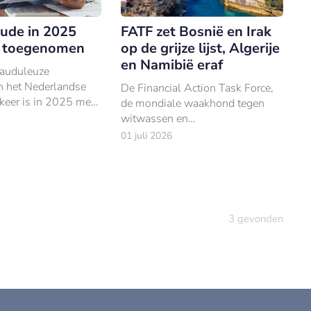
aude in 2025
FATF zet Bosnië en Irak
 toegenomen
op de grijze lijst, Algerije
en Namibië eraf
rauduleuze
in het Nederlandse
De Financial Action Task Force,
keer is in 2025 met
de mondiale waakhond tegen
n tot circa 658.000.
witwassen en
d nam het totale
terrorismefinanciering, heeft haar
01 juli 2026
g met 22% toe tot
waarschuwingslijsten
n.
geactualiseerd.
3
gevonden