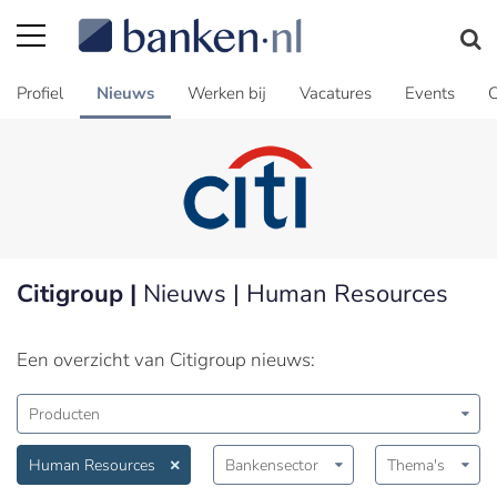
Profiel
Nieuws
Werken bij
Vacatures
Events
C
Citigroup |
Nieuws | Human Resources
Een overzicht van Citigroup nieuws:
Producten
Human Resources
Bankensector
Thema's