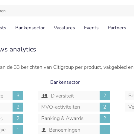
ken…
sts
Bankensector
Vacatures
Events
Partners
ws analytics
an de 33 berichten van Citigroup per product, vakgebied e
Bankensector
3
2
Be
ce
Diversiteit
2
MVO-activiteiten
2
Ve
2
Ranking & Awards
2
es
gie
1
1
Benoemingen