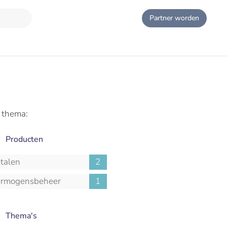
Partner worden
n thema:
Producten
talen
2
rmogensbeheer
1
Thema's