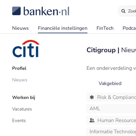
Zoe
Nieuws
Financiële instellingen
FinTech
Podca
Citigroup |
Nieu
Een onderverdeling v
Profiel
Nieuws
Vakgebied
Risk & Complian
Werken bij
AML
Vacatures
Human Resourc
Events
Informatie Technolo