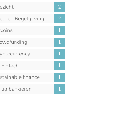
ezicht
2
t- en Regelgeving
2
tcoins
1
owdfunding
1
yptocurrency
1
1
Fintech
stainable finance
1
ilig bankieren
1