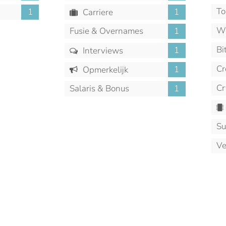
To
1
1
Carriere
We
Fusie & Overnames
1
Bi
1
Interviews
Cr
1
Opmerkelijk
Cr
Salaris & Bonus
1
Su
Ve