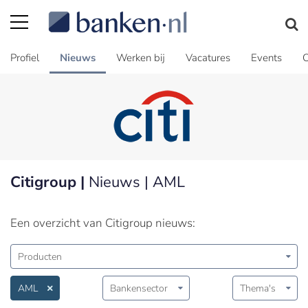
Profiel
Nieuws
Werken bij
Vacatures
Events
C
Citigroup |
Nieuws | AML
Een overzicht van Citigroup nieuws:
Producten
AML
Bankensector
Thema's