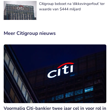
Citigroup beboet na ‘dikkevingerfout’ ter
waarde van $444 miljard
Meer Citigroup nieuws
Voormalig Citi-bankier twee jaar cel in voor rol in