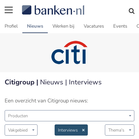
Profiel
Nieuws
Werken bij
Vacatures
Events
C
Citigroup |
Nieuws | Interviews
Een overzicht van Citigroup nieuws:
Producten
Vakgebied
Interviews
Thema's